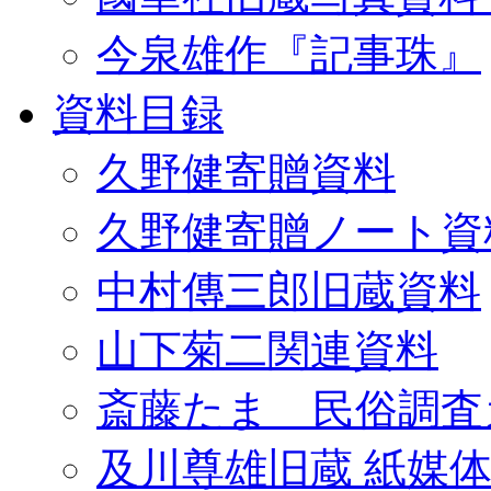
今泉雄作『記事珠』
資料目録
久野健寄贈資料
久野健寄贈ノート資
中村傳三郎旧蔵資料
山下菊二関連資料
斎藤たま 民俗調査
及川尊雄旧蔵 紙媒