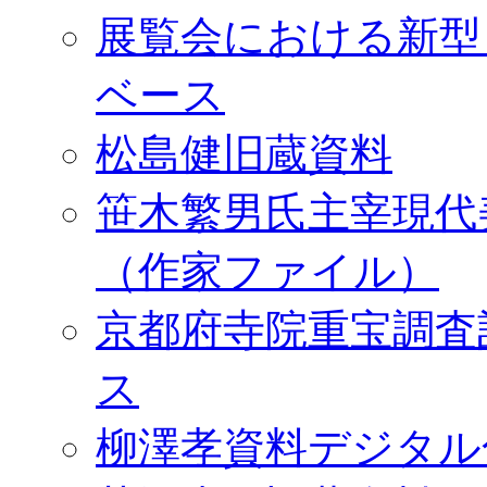
展覧会における新型
ベース
松島健旧蔵資料
笹木繁男氏主宰現代
（作家ファイル）
京都府寺院重宝調査
ス
柳澤孝資料デジタル