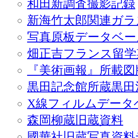
和田新調査撮影記録
新海竹太郎関連ガラ
写真原板データベー
畑正吉フランス留学
『美術画報』所載図
黒田記念館所蔵黒田
X線フィルムデータ
森岡柳蔵旧蔵資料
國華社旧蔵写真資料