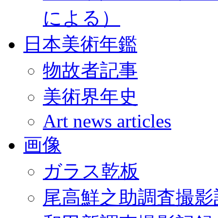
による）
日本美術年鑑
物故者記事
美術界年史
Art news articles
画像
ガラス乾板
尾高鮮之助調査撮影