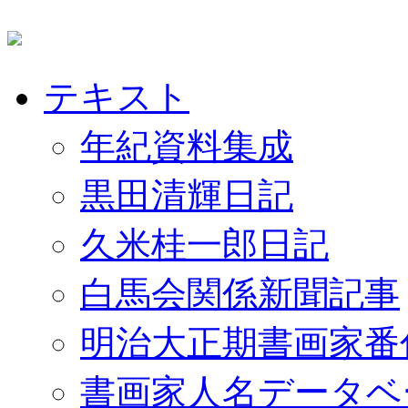
テキスト
年紀資料集成
黒田清輝日記
久米桂一郎日記
白馬会関係新聞記事
明治大正期書画家番
書画家人名データベ