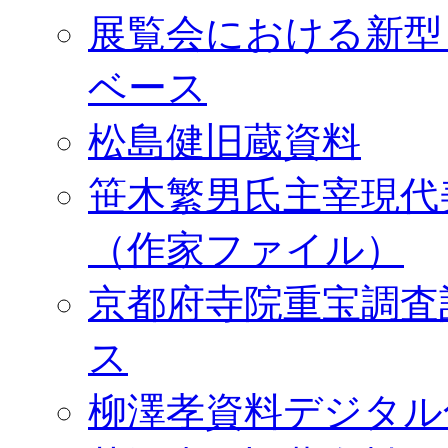
展覧会における新型
ベース
松島健旧蔵資料
笹木繁男氏主宰現代
（作家ファイル）
京都府寺院重宝調査
ス
柳澤孝資料デジタル