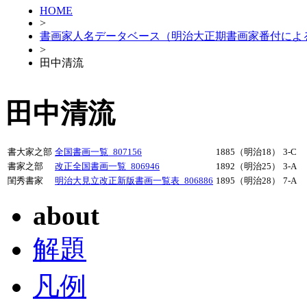
HOME
>
書画家人名データベース（明治大正期書画家番付によ
>
田中清流
田中清流
書大家之部
全国書画一覧_807156
1885（明治18）
3-C
書家之部
改正全国書画一覧_806946
1892（明治25）
3-A
閨秀書家
明治大見立改正新版書画一覧表_806886
1895（明治28）
7-A
about
解題
凡例