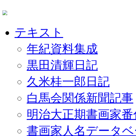
テキスト
年紀資料集成
黒田清輝日記
久米桂一郎日記
白馬会関係新聞記事
明治大正期書画家番
書画家人名データベ