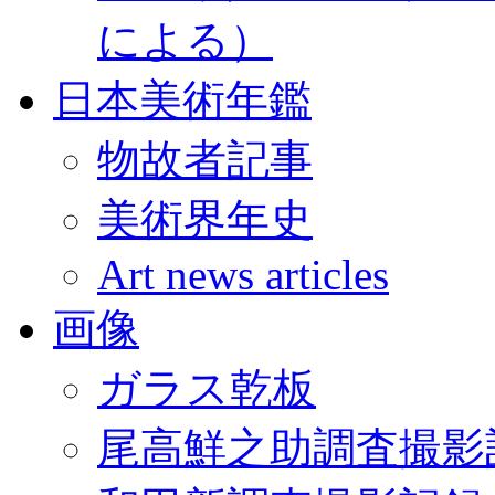
による）
日本美術年鑑
物故者記事
美術界年史
Art news articles
画像
ガラス乾板
尾高鮮之助調査撮影