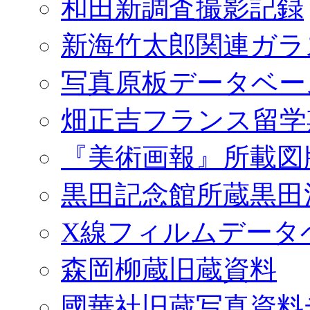
和田新調査撮影記録
新海竹太郎関連ガラ
写真原板データベー
畑正吉フランス留学
『美術画報』所載図
黒田記念館所蔵黒田
X線フィルムデータ
森岡柳蔵旧蔵資料
國華社旧蔵写真資料