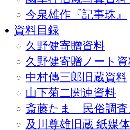
今泉雄作『記事珠』
資料目録
久野健寄贈資料
久野健寄贈ノート資
中村傳三郎旧蔵資料
山下菊二関連資料
斎藤たま 民俗調査
及川尊雄旧蔵 紙媒