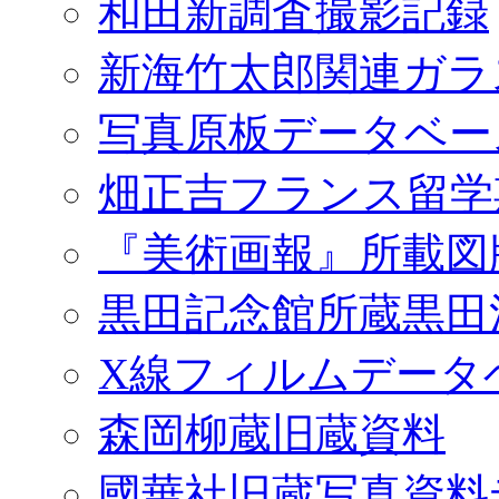
和田新調査撮影記録
新海竹太郎関連ガラ
写真原板データベー
畑正吉フランス留学
『美術画報』所載図
黒田記念館所蔵黒田
X線フィルムデータ
森岡柳蔵旧蔵資料
國華社旧蔵写真資料