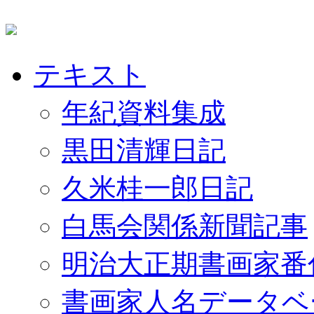
テキスト
年紀資料集成
黒田清輝日記
久米桂一郎日記
白馬会関係新聞記事
明治大正期書画家番
書画家人名データベ