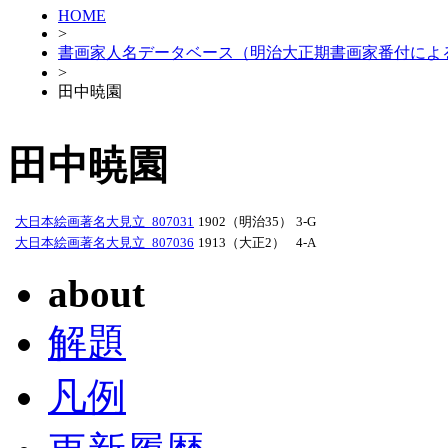
HOME
>
書画家人名データベース（明治大正期書画家番付によ
>
田中暁園
田中暁園
大日本絵画著名大見立_807031
1902（明治35）
3-G
大日本絵画著名大見立_807036
1913（大正2）
4-A
about
解題
凡例