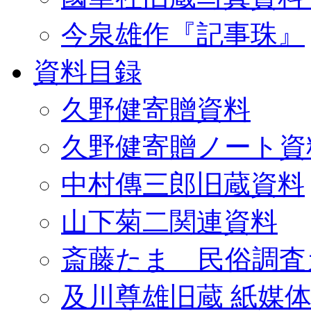
今泉雄作『記事珠』
資料目録
久野健寄贈資料
久野健寄贈ノート資
中村傳三郎旧蔵資料
山下菊二関連資料
斎藤たま 民俗調査
及川尊雄旧蔵 紙媒