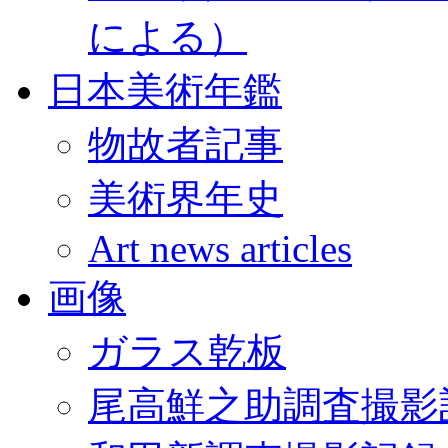
による）
日本美術年鑑
物故者記事
美術界年史
Art news articles
画像
ガラス乾板
尾高鮮之助調査撮影