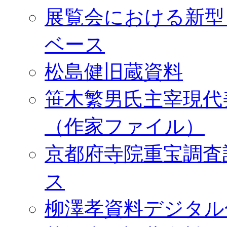
展覧会における新型
ベース
松島健旧蔵資料
笹木繁男氏主宰現代
（作家ファイル）
京都府寺院重宝調査
ス
柳澤孝資料デジタル