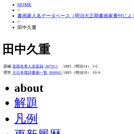
HOME
>
書画家人名データベース（明治大正期書画家番付によ
>
田中久重
田中久重
器械
皇国名誉人名富録_807011
1881（明治14）
5-C
理学
大日本儒詩書画一覧_806941
1885（明治18）
10-A
about
解題
凡例