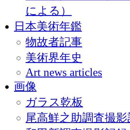
による）
日本美術年鑑
物故者記事
美術界年史
Art news articles
画像
ガラス乾板
尾高鮮之助調査撮影