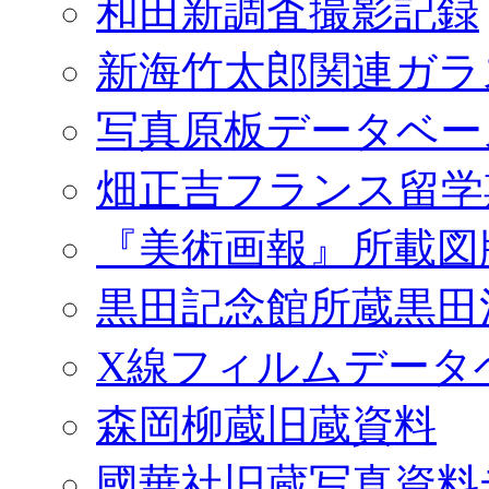
和田新調査撮影記録
新海竹太郎関連ガラ
写真原板データベー
畑正吉フランス留学
『美術画報』所載図
黒田記念館所蔵黒田
X線フィルムデータ
森岡柳蔵旧蔵資料
國華社旧蔵写真資料