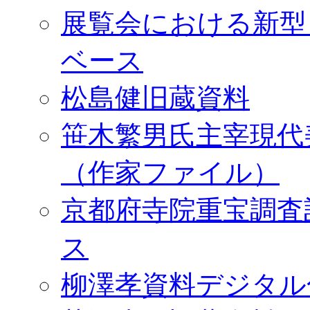
展覧会における新型
ベース
松島健旧蔵資料
笹木繁男氏主宰現代
（作家ファイル）
京都府寺院重宝調査
ス
柳澤孝資料デジタル