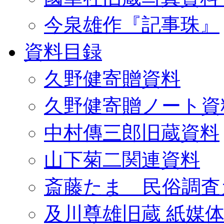
今泉雄作『記事珠』
資料目録
久野健寄贈資料
久野健寄贈ノート資
中村傳三郎旧蔵資料
山下菊二関連資料
斎藤たま 民俗調査
及川尊雄旧蔵 紙媒