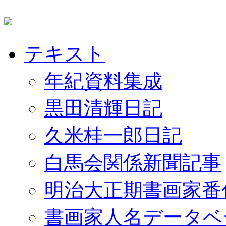
テキスト
年紀資料集成
黒田清輝日記
久米桂一郎日記
白馬会関係新聞記事
明治大正期書画家番
書画家人名データベ