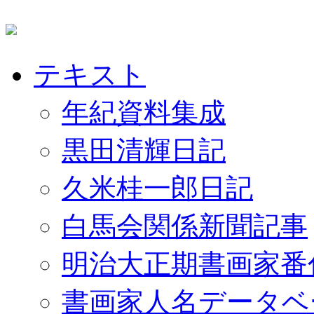
テキスト
年紀資料集成
黒田清輝日記
久米桂一郎日記
白馬会関係新聞記事
明治大正期書画家番
書画家人名データベ