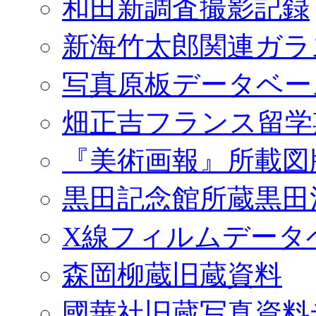
和田新調査撮影記録
新海竹太郎関連ガラ
写真原板データベー
畑正吉フランス留学
『美術画報』所載図
黒田記念館所蔵黒田
X線フィルムデータ
森岡柳蔵旧蔵資料
國華社旧蔵写真資料