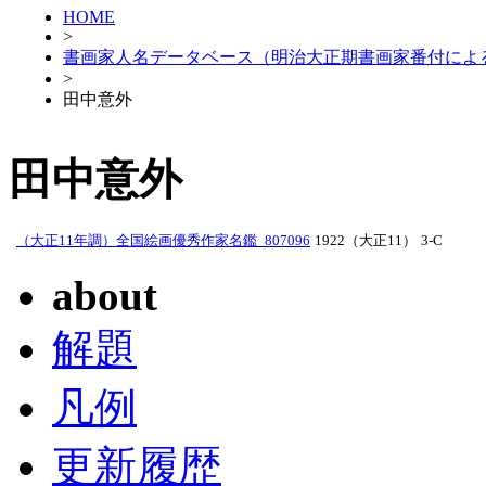
HOME
>
書画家人名データベース（明治大正期書画家番付によ
>
田中意外
田中意外
（大正11年調）全国絵画優秀作家名鑑_807096
1922（大正11）
3-C
about
解題
凡例
更新履歴