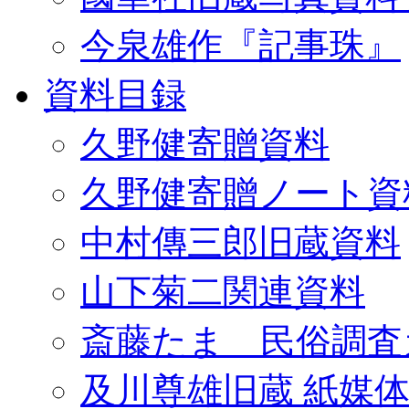
今泉雄作『記事珠』
資料目録
久野健寄贈資料
久野健寄贈ノート資
中村傳三郎旧蔵資料
山下菊二関連資料
斎藤たま 民俗調査
及川尊雄旧蔵 紙媒