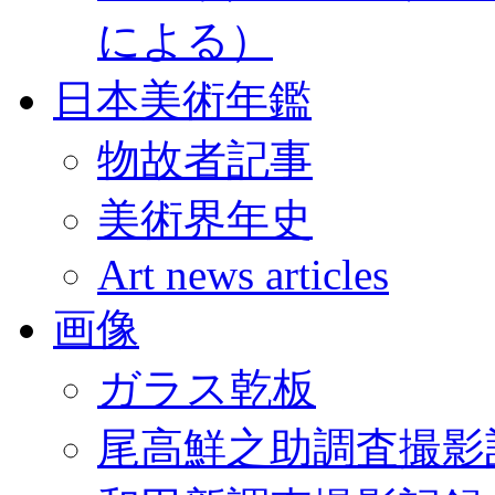
による）
日本美術年鑑
物故者記事
美術界年史
Art news articles
画像
ガラス乾板
尾高鮮之助調査撮影