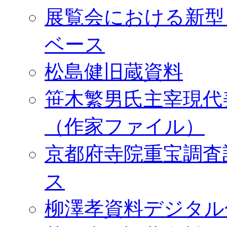
展覧会における新型
ベース
松島健旧蔵資料
笹木繁男氏主宰現代
（作家ファイル）
京都府寺院重宝調査
ス
柳澤孝資料デジタル