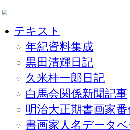
テキスト
年紀資料集成
黒田清輝日記
久米桂一郎日記
白馬会関係新聞記事
明治大正期書画家番
書画家人名データベ