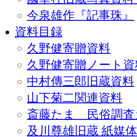
今泉雄作『記事珠』
資料目録
久野健寄贈資料
久野健寄贈ノート資
中村傳三郎旧蔵資料
山下菊二関連資料
斎藤たま 民俗調査
及川尊雄旧蔵 紙媒