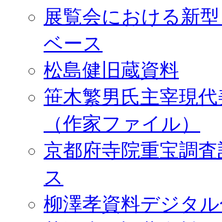
展覧会における新型
ベース
松島健旧蔵資料
笹木繁男氏主宰現代
（作家ファイル）
京都府寺院重宝調査
ス
柳澤孝資料デジタル