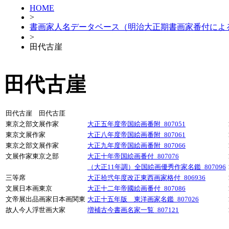
HOME
>
書画家人名データベース（明治大正期書画家番付によ
>
田代古崖
田代古崖
田代古崖 田代古厓
東京之部文展作家
大正五年度帝国絵画番附_807051
東京文展作家
大正八年度帝国絵画番附_807061
東京之部文展作家
大正九年度帝国絵画番附_807066
文展作家東京之部
大正十年帝国絵画番付_807076
（大正11年調）全国絵画優秀作家名鑑_807096
三等席
大正拾弐年度改正東西画家格付_806936
文展日本画東京
大正十二年帝國絵画番付_807086
文帝展出品画家日本画関東
大正十五年版 東洋画家名鑑_807026
故人今人浮世画大家
増補古今書画名家一覧_807121