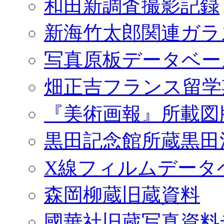
和田新調査撮影記録
新海竹太郎関連ガラ
写真原板データベー
畑正吉フランス留学
『美術画報』所載図
黒田記念館所蔵黒田
X線フィルムデータ
森岡柳蔵旧蔵資料
國華社旧蔵写真資料