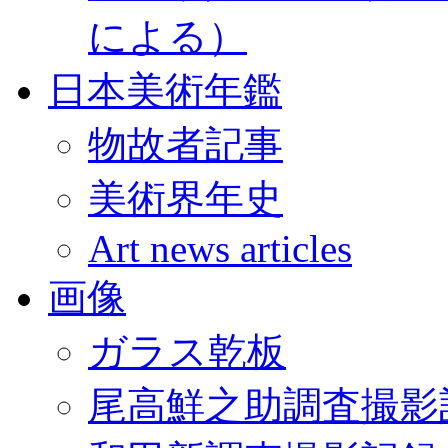
による）
日本美術年鑑
物故者記事
美術界年史
Art news articles
画像
ガラス乾板
尾高鮮之助調査撮影