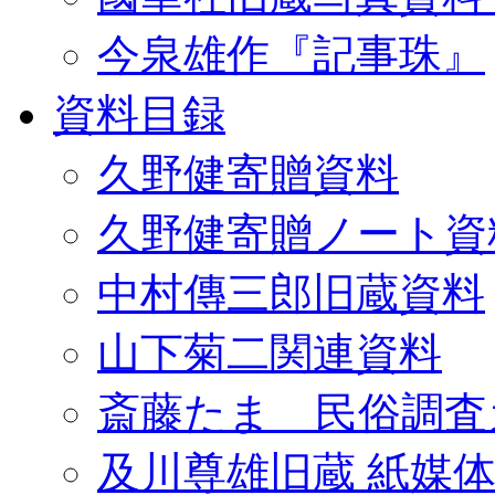
今泉雄作『記事珠』
資料目録
久野健寄贈資料
久野健寄贈ノート資
中村傳三郎旧蔵資料
山下菊二関連資料
斎藤たま 民俗調査
及川尊雄旧蔵 紙媒