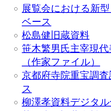
展覧会における新型
ベース
松島健旧蔵資料
笹木繁男氏主宰現代
（作家ファイル）
京都府寺院重宝調査
ス
柳澤孝資料デジタル