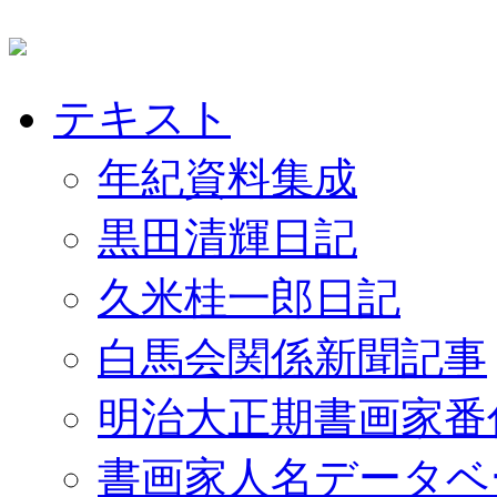
テキスト
年紀資料集成
黒田清輝日記
久米桂一郎日記
白馬会関係新聞記事
明治大正期書画家番
書画家人名データベ