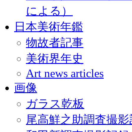
による）
日本美術年鑑
物故者記事
美術界年史
Art news articles
画像
ガラス乾板
尾高鮮之助調査撮影