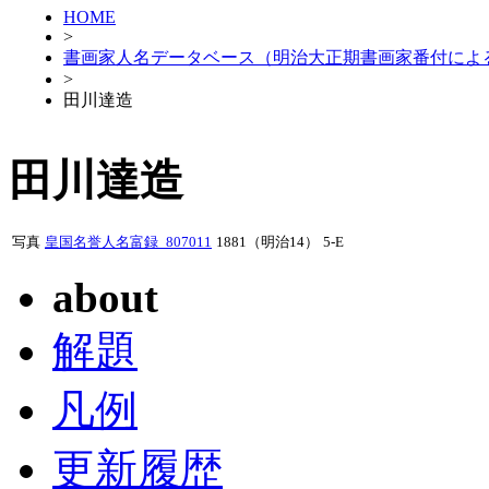
HOME
>
書画家人名データベース（明治大正期書画家番付によ
>
田川達造
田川達造
写真
皇国名誉人名富録_807011
1881（明治14）
5-E
about
解題
凡例
更新履歴