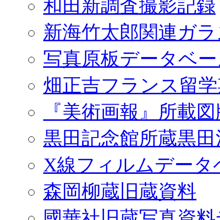
和田新調査撮影記録
新海竹太郎関連ガラ
写真原板データベー
畑正吉フランス留学
『美術画報』所載図
黒田記念館所蔵黒田
X線フィルムデータ
森岡柳蔵旧蔵資料
國華社旧蔵写真資料