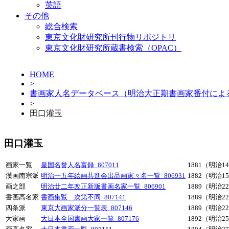
英語
その他
総合検索
東京文化財研究所刊行物リポジトリ
東京文化財研究所蔵書検索（OPAC）
HOME
>
書画家人名データベース（明治大正期書画家番付によ
>
田口灌玉
田口灌玉
画家一覧
皇国名誉人名富録_807011
1881（明治1
漢画南宗派
明治一五年絵画共進会出品画家々名一覧_806931
1882（明治1
画之部
明治廿二年改正新版書画名家一覧_806901
1889（明治2
書画高名家
書画集覧 次第不同_807141
1889（明治2
四条派
東京大画家派分一覧表_807146
1889（明治2
大家画
大日本全国書画大家一覧_807176
1892（明治2