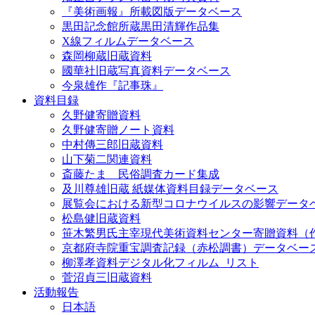
『美術画報』所載図版データベース
黒田記念館所蔵黒田清輝作品集
X線フィルムデータベース
森岡柳蔵旧蔵資料
國華社旧蔵写真資料データベース
今泉雄作『記事珠』
資料目録
久野健寄贈資料
久野健寄贈ノート資料
中村傳三郎旧蔵資料
山下菊二関連資料
斎藤たま 民俗調査カード集成
及川尊雄旧蔵 紙媒体資料目録データベース
展覧会における新型コロナウイルスの影響データ
松島健旧蔵資料
笹木繁男氏主宰現代美術資料センター寄贈資料（
京都府寺院重宝調査記録（赤松調書）データベー
柳澤孝資料デジタル化フィルム_リスト
菅沼貞三旧蔵資料
活動報告
日本語