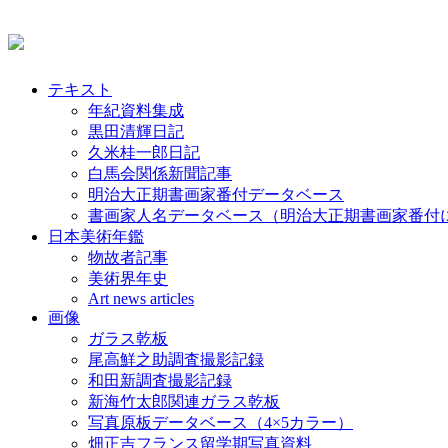
テキスト
年紀資料集成
黒田清輝日記
久米桂一郎日記
白馬会関係新聞記事
明治大正期書画家番付データベース
書画家人名データベース（明治大正期書画家番付
日本美術年鑑
物故者記事
美術界年史
Art news articles
画像
ガラス乾板
尾高鮮之助調査撮影記録
和田新調査撮影記録
新海竹太郎関連ガラス乾板
写真原板データベース（4×5カラー）
畑正吉フランス留学期写真資料