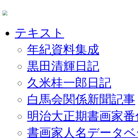
テキスト
年紀資料集成
黒田清輝日記
久米桂一郎日記
白馬会関係新聞記事
明治大正期書画家番
書画家人名データベ