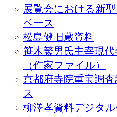
展覧会における新型
ベース
松島健旧蔵資料
笹木繁男氏主宰現代
（作家ファイル）
京都府寺院重宝調査
ス
柳澤孝資料デジタル