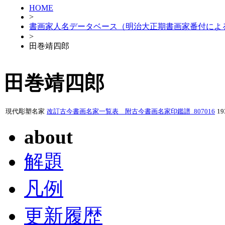
HOME
>
書画家人名データベース（明治大正期書画家番付によ
>
田巻靖四郎
田巻靖四郎
現代彫塑名家
改訂古今書画名家一覧表 附古今書画名家印鑑譜_807016
1
about
解題
凡例
更新履歴