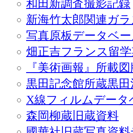
和田新調査撮影記録
新海竹太郎関連ガラ
写真原板データベー
畑正吉フランス留学
『美術画報』所載図
黒田記念館所蔵黒田
X線フィルムデータ
森岡柳蔵旧蔵資料
國華社旧蔵写真資料