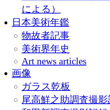
による）
日本美術年鑑
物故者記事
美術界年史
Art news articles
画像
ガラス乾板
尾高鮮之助調査撮影