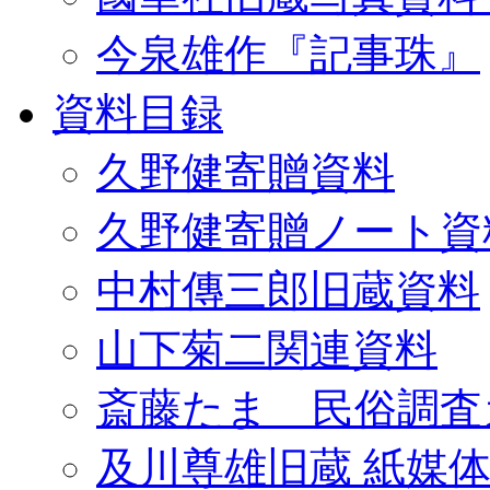
今泉雄作『記事珠』
資料目録
久野健寄贈資料
久野健寄贈ノート資
中村傳三郎旧蔵資料
山下菊二関連資料
斎藤たま 民俗調査
及川尊雄旧蔵 紙媒