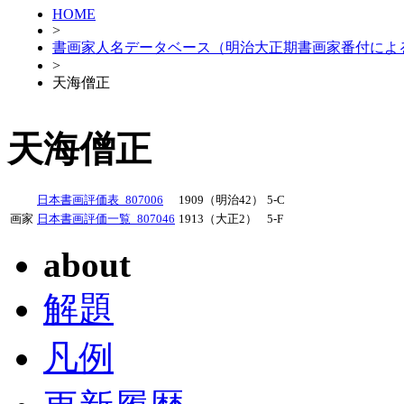
HOME
>
書画家人名データベース（明治大正期書画家番付によ
>
天海僧正
天海僧正
日本書画評価表_807006
1909（明治42）
5-C
画家
日本書画評価一覧_807046
1913（大正2）
5-F
about
解題
凡例