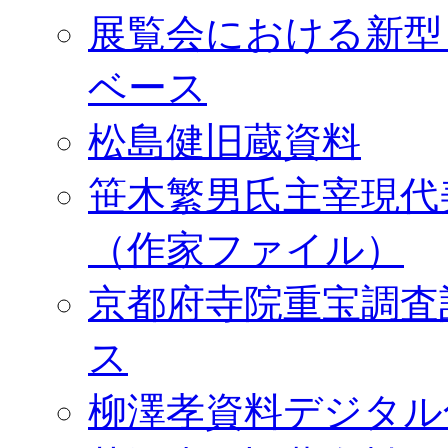
展覧会における新型
ベース
松島健旧蔵資料
笹木繁男氏主宰現代
（作家ファイル）
京都府寺院重宝調査
ス
柳澤孝資料デジタル