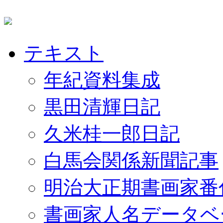
テキスト
年紀資料集成
黒田清輝日記
久米桂一郎日記
白馬会関係新聞記事
明治大正期書画家番
書画家人名データベ