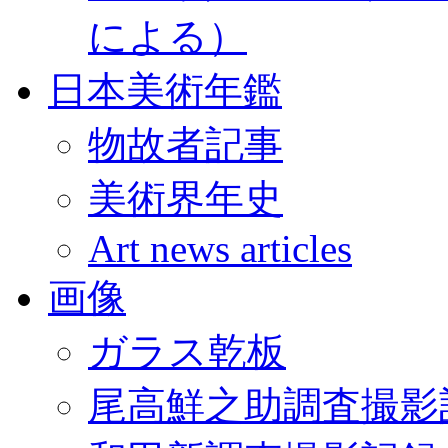
による）
日本美術年鑑
物故者記事
美術界年史
Art news articles
画像
ガラス乾板
尾高鮮之助調査撮影