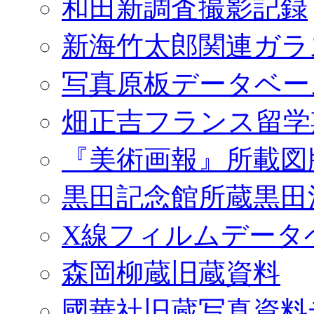
和田新調査撮影記録
新海竹太郎関連ガラ
写真原板データベー
畑正吉フランス留学
『美術画報』所載図
黒田記念館所蔵黒田
X線フィルムデータ
森岡柳蔵旧蔵資料
國華社旧蔵写真資料