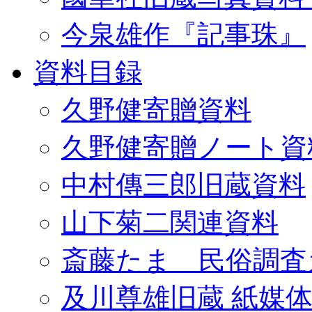
今泉雄作『記事珠』
資料目録
久野健寄贈資料
久野健寄贈ノート資
中村傳三郎旧蔵資料
山下菊二関連資料
斎藤たま 民俗調査
及川尊雄旧蔵 紙媒