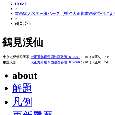
HOME
>
書画家人名データベース（明治大正期書画家番付によ
>
鶴見渓仙
鶴見渓仙
東京之部優秀画家
大正五年度帝国絵画番附_807051
1916（大正5）
7-B
独立大家
大正九年度帝国絵画番附_807066
1920（大正9）
7-D
about
解題
凡例