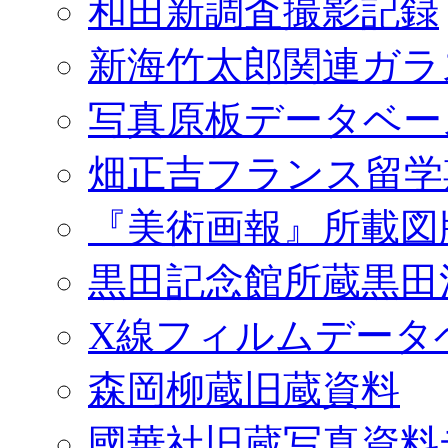
和田新調査撮影記録
新海竹太郎関連ガラ
写真原板データベー
畑正吉フランス留学
『美術画報』所載図
黒田記念館所蔵黒田
X線フィルムデータ
森岡柳蔵旧蔵資料
國華社旧蔵写真資料