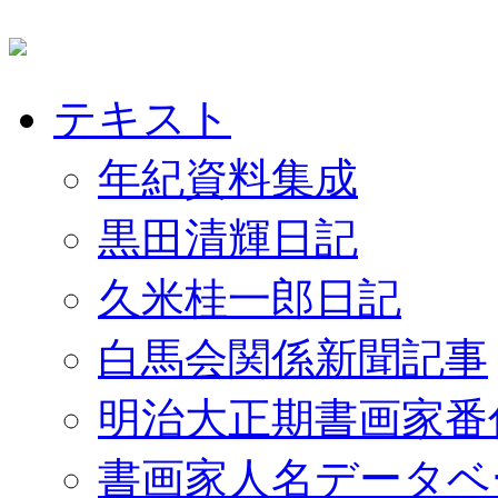
テキスト
年紀資料集成
黒田清輝日記
久米桂一郎日記
白馬会関係新聞記事
明治大正期書画家番
書画家人名データベ