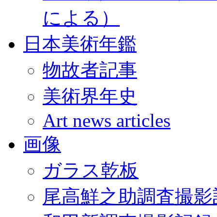
による）
日本美術年鑑
物故者記事
美術界年史
Art news articles
画像
ガラス乾板
尾高鮮之助調査撮影