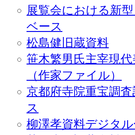
展覧会における新型
ベース
松島健旧蔵資料
笹木繁男氏主宰現代
（作家ファイル）
京都府寺院重宝調査
ス
柳澤孝資料デジタル