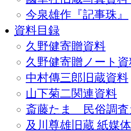
今泉雄作『記事珠』
資料目録
久野健寄贈資料
久野健寄贈ノート資
中村傳三郎旧蔵資料
山下菊二関連資料
斎藤たま 民俗調査
及川尊雄旧蔵 紙媒