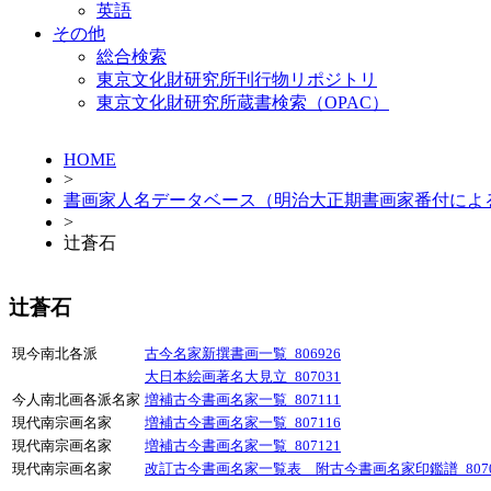
英語
その他
総合検索
東京文化財研究所刊行物リポジトリ
東京文化財研究所蔵書検索（OPAC）
HOME
>
書画家人名データベース（明治大正期書画家番付によ
>
辻蒼石
辻蒼石
現今南北各派
古今名家新撰書画一覧_806926
大日本絵画著名大見立_807031
今人南北画各派名家
増補古今書画名家一覧_807111
現代南宗画名家
増補古今書画名家一覧_807116
現代南宗画名家
増補古今書画名家一覧_807121
現代南宗画名家
改訂古今書画名家一覧表 附古今書画名家印鑑譜_8070