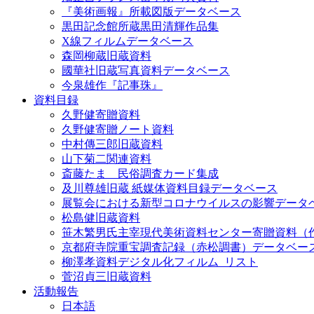
『美術画報』所載図版データベース
黒田記念館所蔵黒田清輝作品集
X線フィルムデータベース
森岡柳蔵旧蔵資料
國華社旧蔵写真資料データベース
今泉雄作『記事珠』
資料目録
久野健寄贈資料
久野健寄贈ノート資料
中村傳三郎旧蔵資料
山下菊二関連資料
斎藤たま 民俗調査カード集成
及川尊雄旧蔵 紙媒体資料目録データベース
展覧会における新型コロナウイルスの影響データ
松島健旧蔵資料
笹木繁男氏主宰現代美術資料センター寄贈資料（
京都府寺院重宝調査記録（赤松調書）データベー
柳澤孝資料デジタル化フィルム_リスト
菅沼貞三旧蔵資料
活動報告
日本語