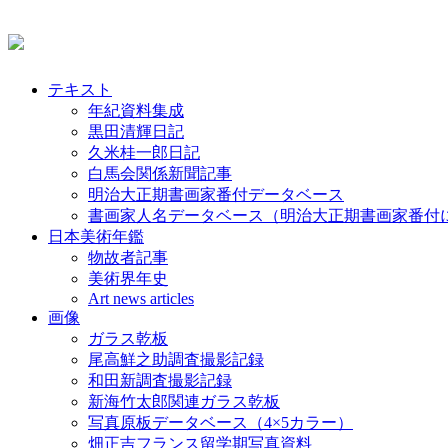
テキスト
年紀資料集成
黒田清輝日記
久米桂一郎日記
白馬会関係新聞記事
明治大正期書画家番付データベース
書画家人名データベース（明治大正期書画家番付
日本美術年鑑
物故者記事
美術界年史
Art news articles
画像
ガラス乾板
尾高鮮之助調査撮影記録
和田新調査撮影記録
新海竹太郎関連ガラス乾板
写真原板データベース（4×5カラー）
畑正吉フランス留学期写真資料