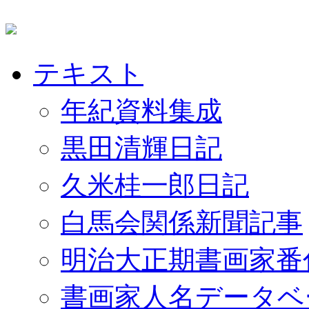
テキスト
年紀資料集成
黒田清輝日記
久米桂一郎日記
白馬会関係新聞記事
明治大正期書画家番
書画家人名データベ