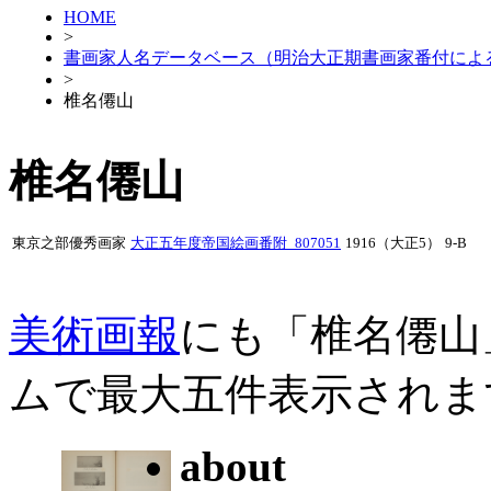
HOME
>
書画家人名データベース（明治大正期書画家番付によ
>
椎名僊山
椎名僊山
東京之部優秀画家
大正五年度帝国絵画番附_807051
1916（大正5）
9-B
美術画報
にも「椎名僊山
ムで最大五件表示されま
about