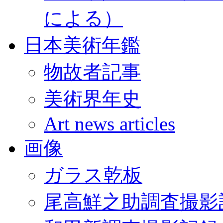
による）
日本美術年鑑
物故者記事
美術界年史
Art news articles
画像
ガラス乾板
尾高鮮之助調査撮影