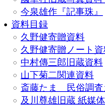
今泉雄作『記事珠』
資料目録
久野健寄贈資料
久野健寄贈ノート資
中村傳三郎旧蔵資料
山下菊二関連資料
斎藤たま 民俗調査
及川尊雄旧蔵 紙媒