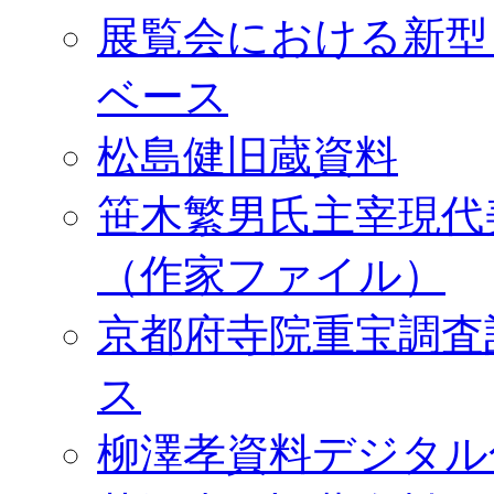
展覧会における新型
ベース
松島健旧蔵資料
笹木繁男氏主宰現代
（作家ファイル）
京都府寺院重宝調査
ス
柳澤孝資料デジタル