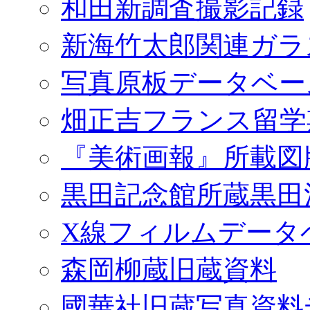
和田新調査撮影記録
新海竹太郎関連ガラ
写真原板データベー
畑正吉フランス留学
『美術画報』所載図
黒田記念館所蔵黒田
X線フィルムデータ
森岡柳蔵旧蔵資料
國華社旧蔵写真資料