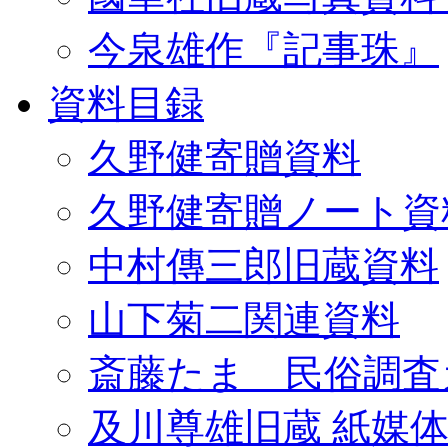
今泉雄作『記事珠』
資料目録
久野健寄贈資料
久野健寄贈ノート資
中村傳三郎旧蔵資料
山下菊二関連資料
斎藤たま 民俗調査
及川尊雄旧蔵 紙媒