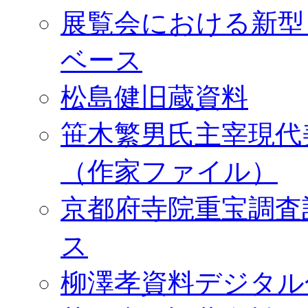
展覧会における新型
ベース
松島健旧蔵資料
笹木繁男氏主宰現代
（作家ファイル）
京都府寺院重宝調査
ス
柳澤孝資料デジタル