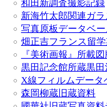
和田新調査撮影記録
新海竹太郎関連ガラ
写真原板データベー
畑正吉フランス留学
『美術画報』所載図
黒田記念館所蔵黒田
X線フィルムデータ
森岡柳蔵旧蔵資料
國華社旧蔵写真資料