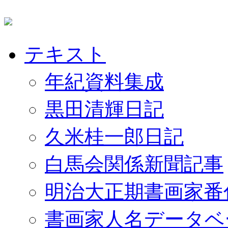
テキスト
年紀資料集成
黒田清輝日記
久米桂一郎日記
白馬会関係新聞記事
明治大正期書画家番
書画家人名データベ