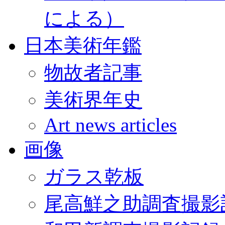
による）
日本美術年鑑
物故者記事
美術界年史
Art news articles
画像
ガラス乾板
尾高鮮之助調査撮影