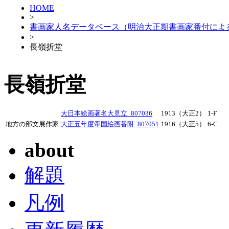
HOME
>
書画家人名データベース（明治大正期書画家番付によ
>
長嶺折堂
長嶺折堂
大日本絵画著名大見立_807036
1913（大正2）
1-F
地方の部文展作家
大正五年度帝国絵画番附_807051
1916（大正5）
6-C
about
解題
凡例