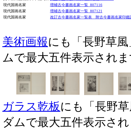
現代国画名家
増補古今書画名家一覧_807116
現代国画名家
増補古今書画名家一覧_807121
現代国画名家
改訂古今書画名家一覧表 附古今書画名家印鑑譜_
美術画報
にも「長野草風
ムで最大五件表示されま
ガラス乾板
にも「長野草
ダムで最大五件表示され