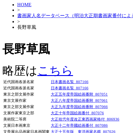
HOME
>
書画家人名データベース（明治大正期書画家番付によ
>
長野草風
長野草風
略歴は
こちら
近代国画各派名家
日本書画名覧_807166
近代国画各派名家
日本書画名覧_807166
東京之部文展作家
大正五年度帝国絵画番附_807051
東京文展作家
大正八年度帝国絵画番附_807061
東京之部文展作家
大正九年度帝国絵画番附_807066
文展作家東京之部
大正十年帝国絵画番付_807076
美術院二等席
大正拾弐年度改正東西画家格付_806936
文展日本画東京
大正十二年帝國絵画番付_807086
文帝展出品画家日本画関東
大正十五年版 東洋画家名鑑_807026