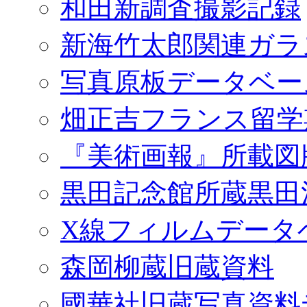
和田新調査撮影記録
新海竹太郎関連ガラ
写真原板データベー
畑正吉フランス留学
『美術画報』所載図
黒田記念館所蔵黒田
X線フィルムデータ
森岡柳蔵旧蔵資料
國華社旧蔵写真資料