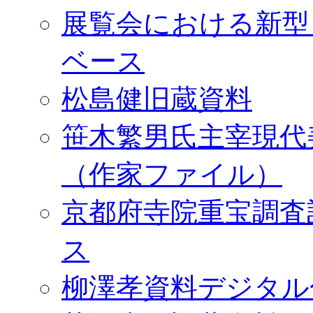
展覧会における新型
ベース
松島健旧蔵資料
笹木繁男氏主宰現代
（作家ファイル）
京都府寺院重宝調査
ス
柳澤孝資料デジタル