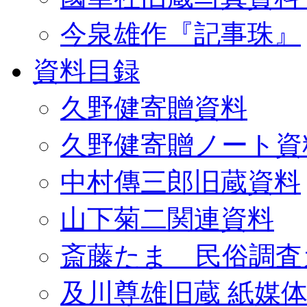
今泉雄作『記事珠』
資料目録
久野健寄贈資料
久野健寄贈ノート資
中村傳三郎旧蔵資料
山下菊二関連資料
斎藤たま 民俗調査
及川尊雄旧蔵 紙媒