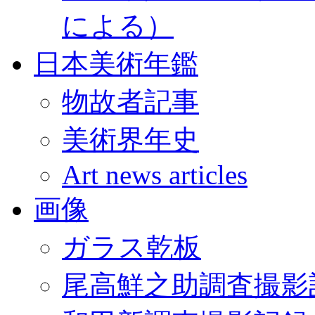
による）
日本美術年鑑
物故者記事
美術界年史
Art news articles
画像
ガラス乾板
尾高鮮之助調査撮影