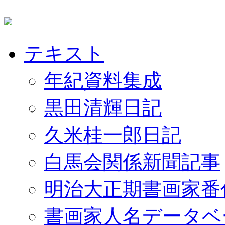
テキスト
年紀資料集成
黒田清輝日記
久米桂一郎日記
白馬会関係新聞記事
明治大正期書画家番
書画家人名データベ