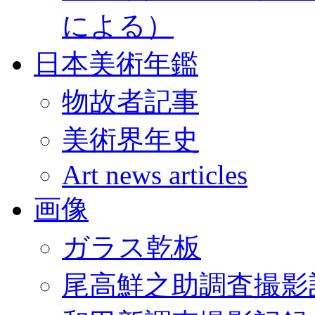
による）
日本美術年鑑
物故者記事
美術界年史
Art news articles
画像
ガラス乾板
尾高鮮之助調査撮影