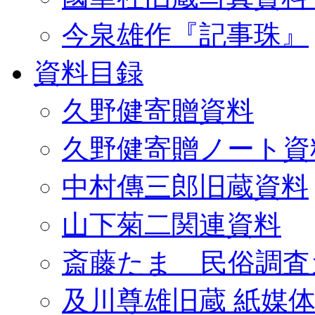
今泉雄作『記事珠』
資料目録
久野健寄贈資料
久野健寄贈ノート資
中村傳三郎旧蔵資料
山下菊二関連資料
斎藤たま 民俗調査
及川尊雄旧蔵 紙媒