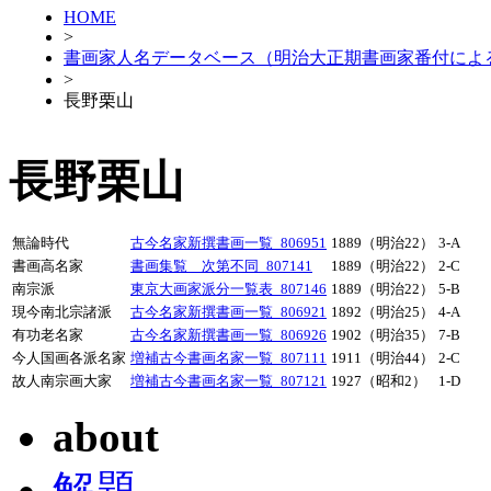
HOME
>
書画家人名データベース（明治大正期書画家番付によ
>
長野栗山
長野栗山
無論時代
古今名家新撰書画一覧_806951
1889（明治22）
3-A
書画高名家
書画集覧 次第不同_807141
1889（明治22）
2-C
南宗派
東京大画家派分一覧表_807146
1889（明治22）
5-B
現今南北宗諸派
古今名家新撰書画一覧_806921
1892（明治25）
4-A
有功老名家
古今名家新撰書画一覧_806926
1902（明治35）
7-B
今人国画各派名家
増補古今書画名家一覧_807111
1911（明治44）
2-C
故人南宗画大家
増補古今書画名家一覧_807121
1927（昭和2）
1-D
about
解題