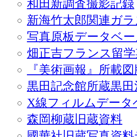
和田新調査撮影記録
新海竹太郎関連ガラ
写真原板データベー
畑正吉フランス留学
『美術画報』所載図
黒田記念館所蔵黒田
X線フィルムデータ
森岡柳蔵旧蔵資料
國華社旧蔵写真資料