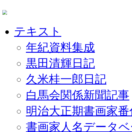
テキスト
年紀資料集成
黒田清輝日記
久米桂一郎日記
白馬会関係新聞記事
明治大正期書画家番
書画家人名データベ