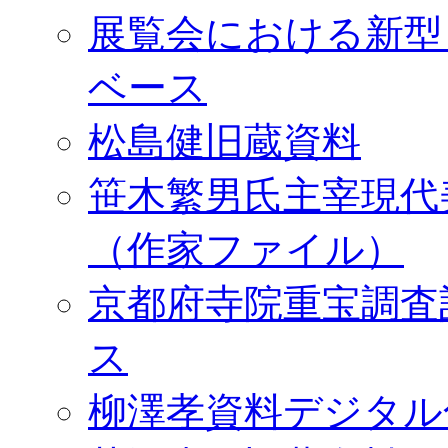
展覧会における新型
ベース
松島健旧蔵資料
笹木繁男氏主宰現代
（作家ファイル）
京都府寺院重宝調査
ス
柳澤孝資料デジタル