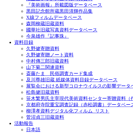
『美術画報』所載図版データベース
黒田記念館所蔵黒田清輝作品集
X線フィルムデータベース
森岡柳蔵旧蔵資料
國華社旧蔵写真資料データベース
今泉雄作『記事珠』
資料目録
久野健寄贈資料
久野健寄贈ノート資料
中村傳三郎旧蔵資料
山下菊二関連資料
斎藤たま 民俗調査カード集成
及川尊雄旧蔵 紙媒体資料目録データベース
展覧会における新型コロナウイルスの影響データ
松島健旧蔵資料
笹木繁男氏主宰現代美術資料センター寄贈資料（
京都府寺院重宝調査記録（赤松調書）データベー
柳澤孝資料デジタル化フィルム_リスト
菅沼貞三旧蔵資料
活動報告
日本語