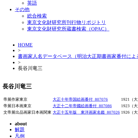
英語
その他
総合検索
東京文化財研究所刊行物リポジトリ
東京文化財研究所蔵書検索（OPAC）
HOME
>
書画家人名データベース（明治大正期書画家番付によ
>
長谷川竜三
長谷川竜三
帝展作家東京
大正十年帝国絵画番付_807076
1921（
帝展日本画東京
大正十二年帝國絵画番付_807086
1923（
文帝展出品画家日本画関東
大正十五年版 東洋画家名鑑_807026
1926（
about
解題
凡例