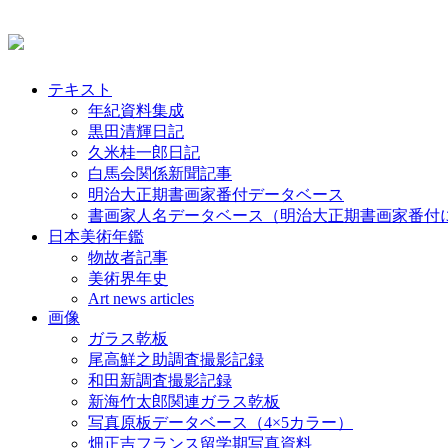
テキスト
年紀資料集成
黒田清輝日記
久米桂一郎日記
白馬会関係新聞記事
明治大正期書画家番付データベース
書画家人名データベース（明治大正期書画家番付
日本美術年鑑
物故者記事
美術界年史
Art news articles
画像
ガラス乾板
尾高鮮之助調査撮影記録
和田新調査撮影記録
新海竹太郎関連ガラス乾板
写真原板データベース（4×5カラー）
畑正吉フランス留学期写真資料