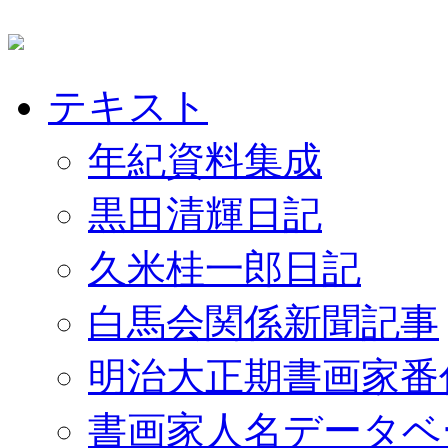
テキスト
年紀資料集成
黒田清輝日記
久米桂一郎日記
白馬会関係新聞記事
明治大正期書画家番
書画家人名データベ