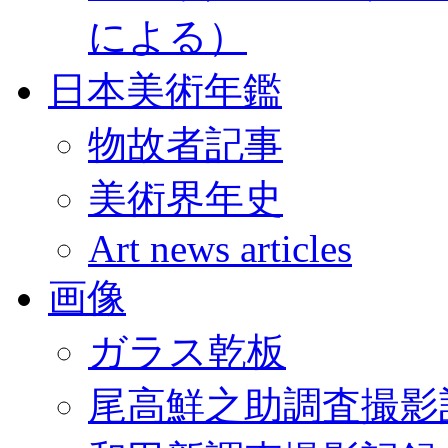
による）
日本美術年鑑
物故者記事
美術界年史
Art news articles
画像
ガラス乾板
尾高鮮之助調査撮影