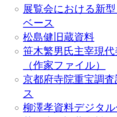
展覧会における新型
ベース
松島健旧蔵資料
笹木繁男氏主宰現代
（作家ファイル）
京都府寺院重宝調査
ス
柳澤孝資料デジタル