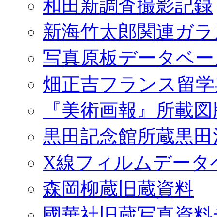
和田新調査撮影記録
新海竹太郎関連ガラ
写真原板データベー
畑正吉フランス留学
『美術画報』所載図
黒田記念館所蔵黒田
X線フィルムデータ
森岡柳蔵旧蔵資料
國華社旧蔵写真資料