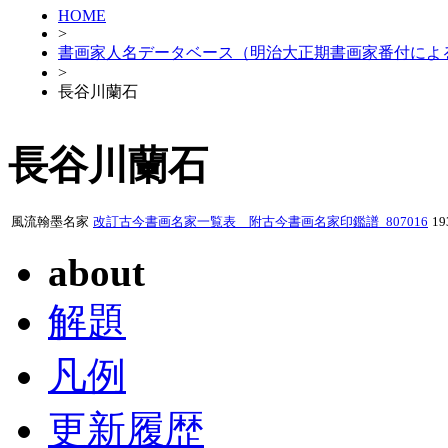
HOME
>
書画家人名データベース（明治大正期書画家番付によ
>
長谷川蘭石
長谷川蘭石
風流翰墨名家
改訂古今書画名家一覧表 附古今書画名家印鑑譜_807016
1
about
解題
凡例
更新履歴