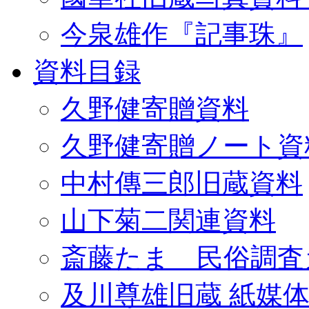
今泉雄作『記事珠』
資料目録
久野健寄贈資料
久野健寄贈ノート資
中村傳三郎旧蔵資料
山下菊二関連資料
斎藤たま 民俗調査
及川尊雄旧蔵 紙媒