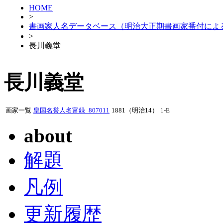
HOME
>
書画家人名データベース（明治大正期書画家番付によ
>
長川義堂
長川義堂
画家一覧
皇国名誉人名富録_807011
1881（明治14）
1-E
about
解題
凡例
更新履歴