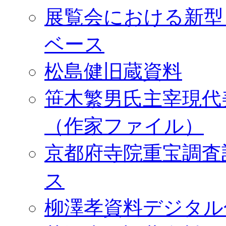
展覧会における新型
ベース
松島健旧蔵資料
笹木繁男氏主宰現代
（作家ファイル）
京都府寺院重宝調査
ス
柳澤孝資料デジタル