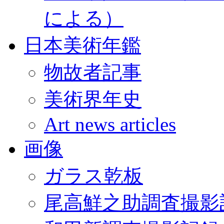
による）
日本美術年鑑
物故者記事
美術界年史
Art news articles
画像
ガラス乾板
尾高鮮之助調査撮影