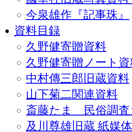
今泉雄作『記事珠』
資料目録
久野健寄贈資料
久野健寄贈ノート資
中村傳三郎旧蔵資料
山下菊二関連資料
斎藤たま 民俗調査
及川尊雄旧蔵 紙媒