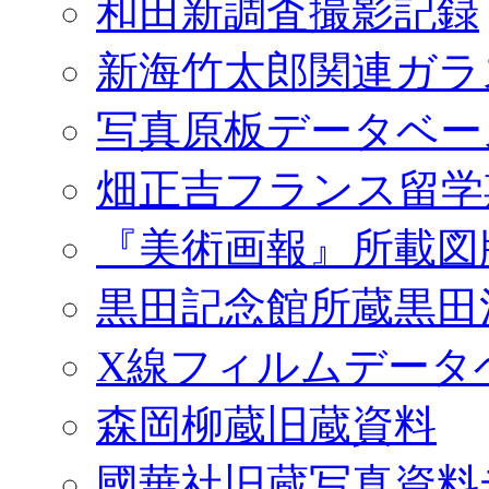
和田新調査撮影記録
新海竹太郎関連ガラ
写真原板データベー
畑正吉フランス留学
『美術画報』所載図
黒田記念館所蔵黒田
X線フィルムデータ
森岡柳蔵旧蔵資料
國華社旧蔵写真資料