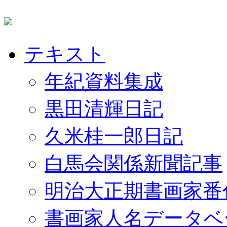
テキスト
年紀資料集成
黒田清輝日記
久米桂一郎日記
白馬会関係新聞記事
明治大正期書画家番
書画家人名データベ