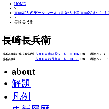
HOME
>
書画家人名データベース（明治大正期書画家番付によ
>
長崎長兵衛
長崎長兵衛
雅俗遊戯錯雑序位混淆
古今名家書画景況一覧_807106
1888（明治21）
4-B
雅俗遊戯
古今名家新撰書画一覧_806951
1889（明治22）
8-A
about
解題
凡例