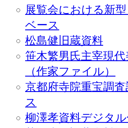
展覧会における新型
ベース
松島健旧蔵資料
笹木繁男氏主宰現代
（作家ファイル）
京都府寺院重宝調査
ス
柳澤孝資料デジタル