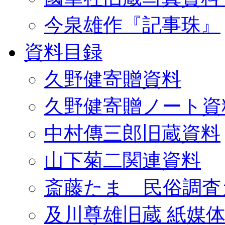
今泉雄作『記事珠』
資料目録
久野健寄贈資料
久野健寄贈ノート資
中村傳三郎旧蔵資料
山下菊二関連資料
斎藤たま 民俗調査
及川尊雄旧蔵 紙媒