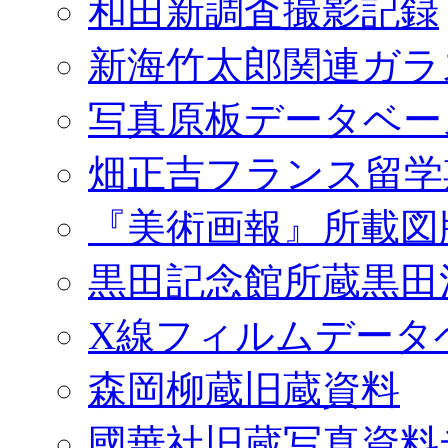
和田新調査撮影記録
新海竹太郎関連ガラ
写真原板データベー
畑正吉フランス留学
『美術画報』所載図
黒田記念館所蔵黒田
X線フィルムデータ
森岡柳蔵旧蔵資料
國華社旧蔵写真資料