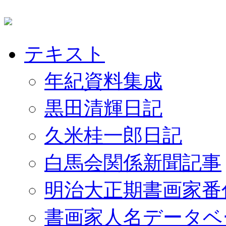
テキスト
年紀資料集成
黒田清輝日記
久米桂一郎日記
白馬会関係新聞記事
明治大正期書画家番
書画家人名データベ