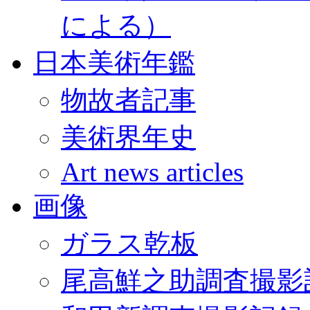
による）
日本美術年鑑
物故者記事
美術界年史
Art news articles
画像
ガラス乾板
尾高鮮之助調査撮影