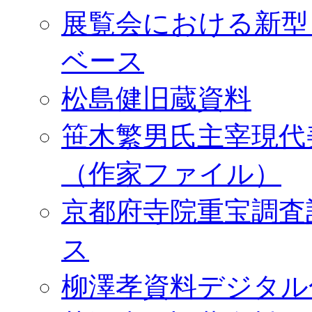
展覧会における新型
ベース
松島健旧蔵資料
笹木繁男氏主宰現代
（作家ファイル）
京都府寺院重宝調査
ス
柳澤孝資料デジタル