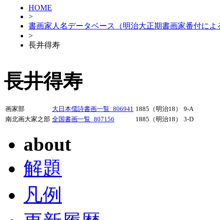
HOME
>
書画家人名データベース（明治大正期書画家番付によ
>
長井得寿
長井得寿
画家部
大日本儒詩書画一覧_806941
1885（明治18）
9-A
南北画大家之部
全国書画一覧_807156
1885（明治18）
3-D
about
解題
凡例