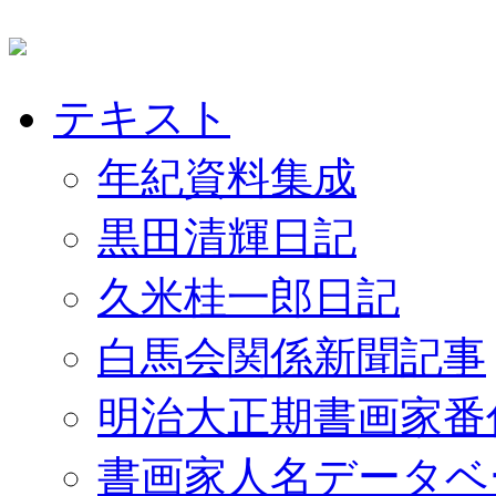
テキスト
年紀資料集成
黒田清輝日記
久米桂一郎日記
白馬会関係新聞記事
明治大正期書画家番
書画家人名データベ