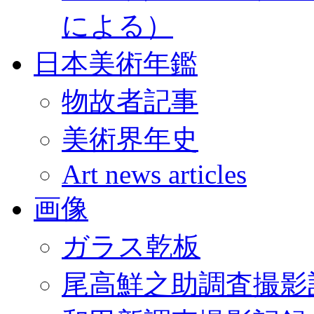
による）
日本美術年鑑
物故者記事
美術界年史
Art news articles
画像
ガラス乾板
尾高鮮之助調査撮影