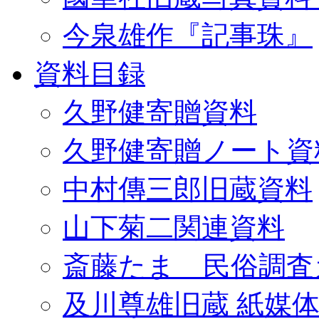
今泉雄作『記事珠』
資料目録
久野健寄贈資料
久野健寄贈ノート資
中村傳三郎旧蔵資料
山下菊二関連資料
斎藤たま 民俗調査
及川尊雄旧蔵 紙媒