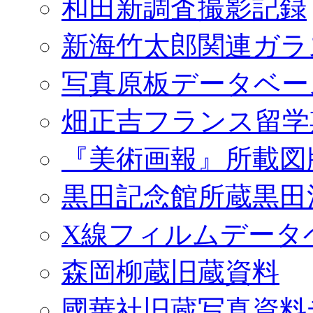
和田新調査撮影記録
新海竹太郎関連ガラ
写真原板データベー
畑正吉フランス留学
『美術画報』所載図
黒田記念館所蔵黒田
X線フィルムデータ
森岡柳蔵旧蔵資料
國華社旧蔵写真資料