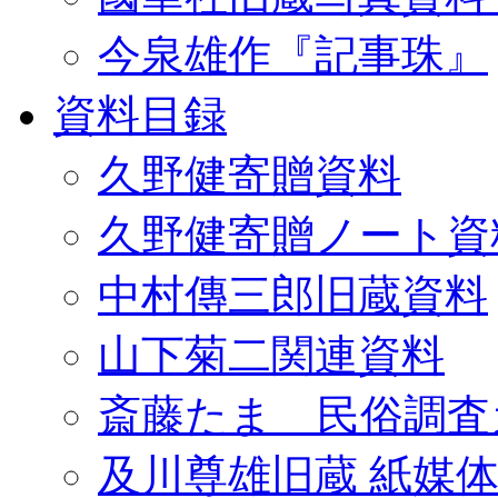
今泉雄作『記事珠』
資料目録
久野健寄贈資料
久野健寄贈ノート資
中村傳三郎旧蔵資料
山下菊二関連資料
斎藤たま 民俗調査
及川尊雄旧蔵 紙媒