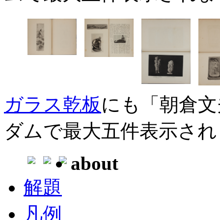
ガラス乾板
にも「朝倉文
ダムで最大五件表示され
about
解題
凡例