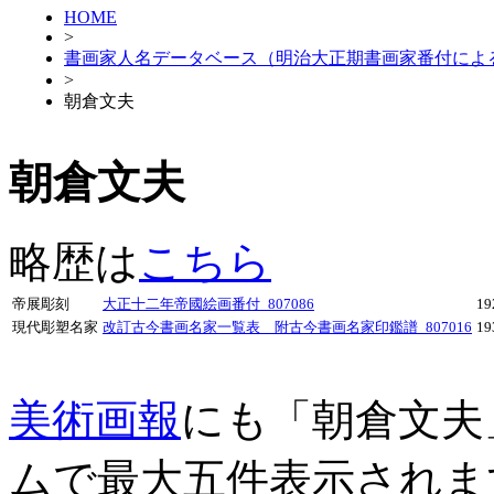
HOME
>
書画家人名データベース（明治大正期書画家番付によ
>
朝倉文夫
朝倉文夫
略歴は
こちら
帝展彫刻
大正十二年帝國絵画番付_807086
1
現代彫塑名家
改訂古今書画名家一覧表 附古今書画名家印鑑譜_807016
1
美術画報
にも「朝倉文夫
ムで最大五件表示されま