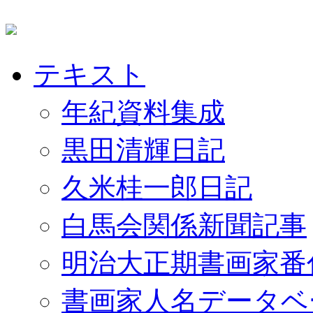
テキスト
年紀資料集成
黒田清輝日記
久米桂一郎日記
白馬会関係新聞記事
明治大正期書画家番
書画家人名データベ