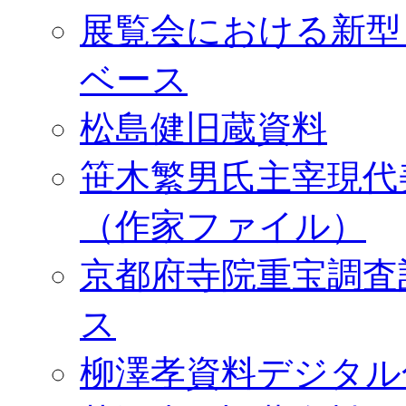
展覧会における新型
ベース
松島健旧蔵資料
笹木繁男氏主宰現代
（作家ファイル）
京都府寺院重宝調査
ス
柳澤孝資料デジタル