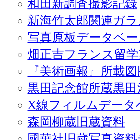
和田新調査撮影記録
新海竹太郎関連ガラ
写真原板データベー
畑正吉フランス留学
『美術画報』所載図
黒田記念館所蔵黒田
X線フィルムデータ
森岡柳蔵旧蔵資料
國華社旧蔵写真資料