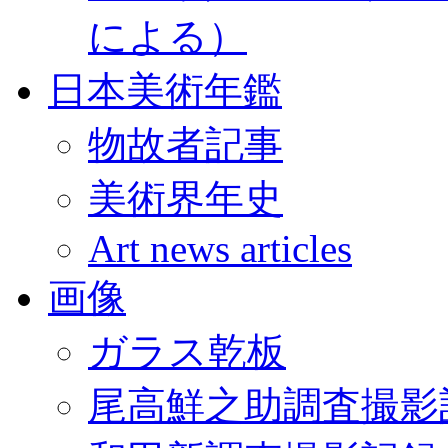
による）
日本美術年鑑
物故者記事
美術界年史
Art news articles
画像
ガラス乾板
尾高鮮之助調査撮影