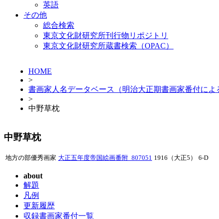
英語
その他
総合検索
東京文化財研究所刊行物リポジトリ
東京文化財研究所蔵書検索（OPAC）
HOME
>
書画家人名データベース（明治大正期書画家番付によ
>
中野草枕
中野草枕
地方の部優秀画家
大正五年度帝国絵画番附_807051
1916（大正5）
6-D
about
解題
凡例
更新履歴
収録書画家番付一覧