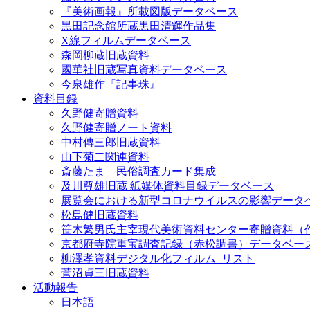
『美術画報』所載図版データベース
黒田記念館所蔵黒田清輝作品集
X線フィルムデータベース
森岡柳蔵旧蔵資料
國華社旧蔵写真資料データベース
今泉雄作『記事珠』
資料目録
久野健寄贈資料
久野健寄贈ノート資料
中村傳三郎旧蔵資料
山下菊二関連資料
斎藤たま 民俗調査カード集成
及川尊雄旧蔵 紙媒体資料目録データベース
展覧会における新型コロナウイルスの影響データ
松島健旧蔵資料
笹木繁男氏主宰現代美術資料センター寄贈資料（
京都府寺院重宝調査記録（赤松調書）データベー
柳澤孝資料デジタル化フィルム_リスト
菅沼貞三旧蔵資料
活動報告
日本語