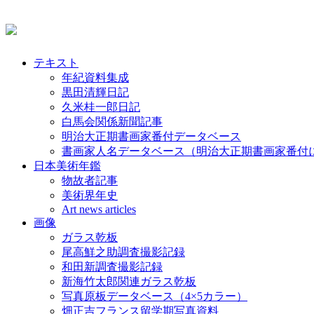
テキスト
年紀資料集成
黒田清輝日記
久米桂一郎日記
白馬会関係新聞記事
明治大正期書画家番付データベース
書画家人名データベース（明治大正期書画家番付
日本美術年鑑
物故者記事
美術界年史
Art news articles
画像
ガラス乾板
尾高鮮之助調査撮影記録
和田新調査撮影記録
新海竹太郎関連ガラス乾板
写真原板データベース（4×5カラー）
畑正吉フランス留学期写真資料