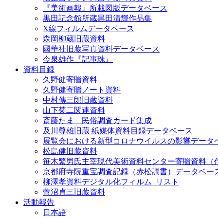
『美術画報』所載図版データベース
黒田記念館所蔵黒田清輝作品集
X線フィルムデータベース
森岡柳蔵旧蔵資料
國華社旧蔵写真資料データベース
今泉雄作『記事珠』
資料目録
久野健寄贈資料
久野健寄贈ノート資料
中村傳三郎旧蔵資料
山下菊二関連資料
斎藤たま 民俗調査カード集成
及川尊雄旧蔵 紙媒体資料目録データベース
展覧会における新型コロナウイルスの影響データ
松島健旧蔵資料
笹木繁男氏主宰現代美術資料センター寄贈資料（
京都府寺院重宝調査記録（赤松調書）データベー
柳澤孝資料デジタル化フィルム_リスト
菅沼貞三旧蔵資料
活動報告
日本語