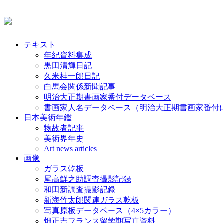
テキスト
年紀資料集成
黒田清輝日記
久米桂一郎日記
白馬会関係新聞記事
明治大正期書画家番付データベース
書画家人名データベース（明治大正期書画家番付
日本美術年鑑
物故者記事
美術界年史
Art news articles
画像
ガラス乾板
尾高鮮之助調査撮影記録
和田新調査撮影記録
新海竹太郎関連ガラス乾板
写真原板データベース（4×5カラー）
畑正吉フランス留学期写真資料