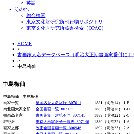
英語
その他
総合検索
東京文化財研究所刊行物リポジトリ
東京文化財研究所蔵書検索（OPAC）
HOME
>
書画家人名データベース（明治大正期書画家番付によ
>
中島梅仙
中島梅仙
中島梅仙 中島梅僊
画家一覧
皇国名誉人名富録_807011
1881（明治14）
1-E
南北画大家之部
全国書画一覧_807156
1885（明治18）
1-D
書画高名家
書画集覧 次第不同_807141
1889（明治22）
2-C
狩野派
東京大画家派分一覧表_807146
1889（明治22）
1-A
画家之部
改正全国書画一覧_806946
1892（明治25）
7-A