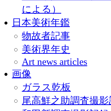
による）
日本美術年鑑
物故者記事
美術界年史
Art news articles
画像
ガラス乾板
尾高鮮之助調査撮影