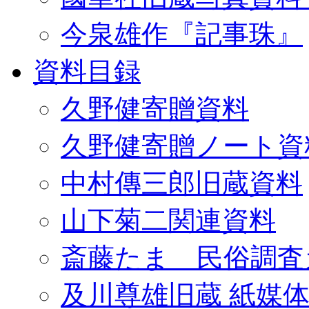
今泉雄作『記事珠』
資料目録
久野健寄贈資料
久野健寄贈ノート資
中村傳三郎旧蔵資料
山下菊二関連資料
斎藤たま 民俗調査
及川尊雄旧蔵 紙媒