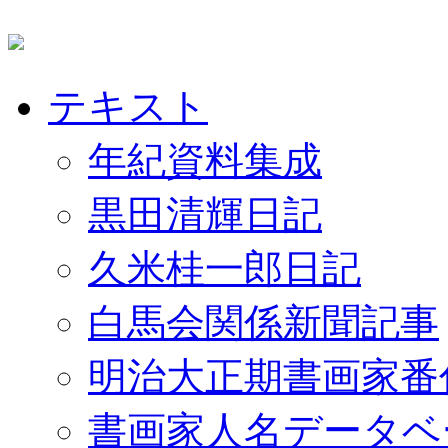
テキスト
年紀資料集成
黒田清輝日記
久米桂一郎日記
白馬会関係新聞記事
明治大正期書画家番
書画家人名データベ