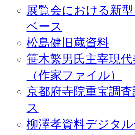
展覧会における新型
ベース
松島健旧蔵資料
笹木繁男氏主宰現代
（作家ファイル）
京都府寺院重宝調査
ス
柳澤孝資料デジタル