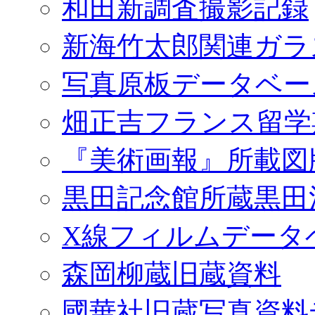
和田新調査撮影記録
新海竹太郎関連ガラ
写真原板データベー
畑正吉フランス留学
『美術画報』所載図
黒田記念館所蔵黒田
X線フィルムデータ
森岡柳蔵旧蔵資料
國華社旧蔵写真資料