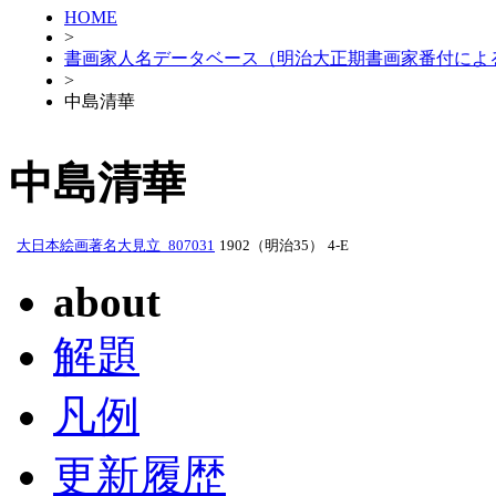
HOME
>
書画家人名データベース（明治大正期書画家番付によ
>
中島清華
中島清華
大日本絵画著名大見立_807031
1902（明治35）
4-E
about
解題
凡例
更新履歴