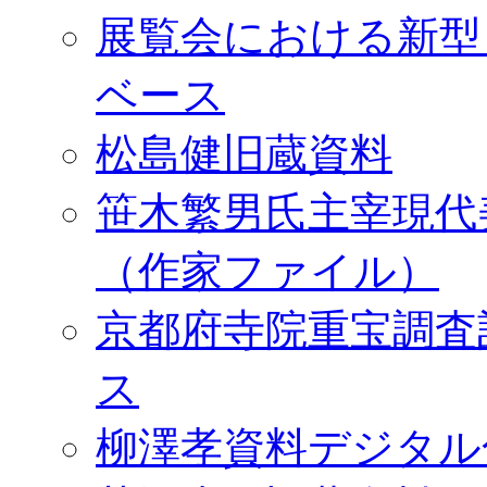
展覧会における新型
ベース
松島健旧蔵資料
笹木繁男氏主宰現代
（作家ファイル）
京都府寺院重宝調査
ス
柳澤孝資料デジタル