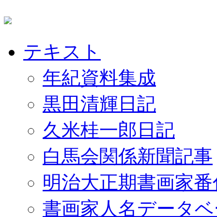
テキスト
年紀資料集成
黒田清輝日記
久米桂一郎日記
白馬会関係新聞記事
明治大正期書画家番
書画家人名データベ