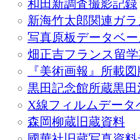
和田新調査撮影記録
新海竹太郎関連ガラ
写真原板データベー
畑正吉フランス留学
『美術画報』所載図
黒田記念館所蔵黒田
X線フィルムデータ
森岡柳蔵旧蔵資料
國華社旧蔵写真資料