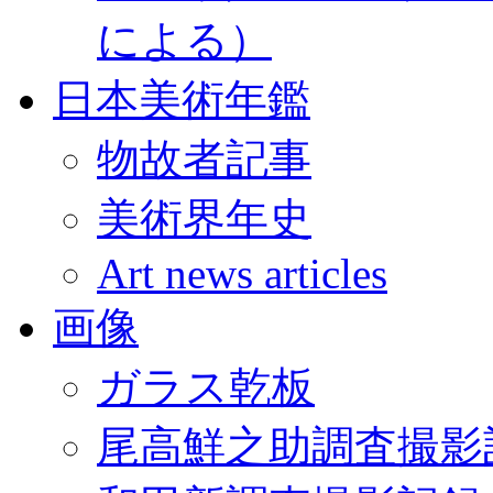
による）
日本美術年鑑
物故者記事
美術界年史
Art news articles
画像
ガラス乾板
尾高鮮之助調査撮影