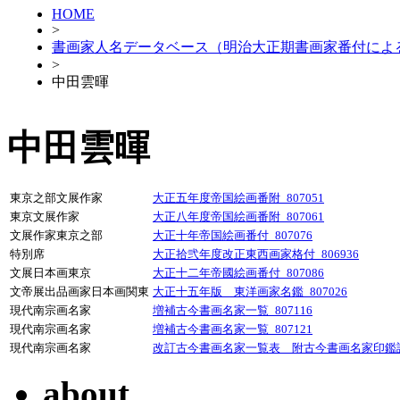
HOME
>
書画家人名データベース（明治大正期書画家番付によ
>
中田雲暉
中田雲暉
東京之部文展作家
大正五年度帝国絵画番附_807051
東京文展作家
大正八年度帝国絵画番附_807061
文展作家東京之部
大正十年帝国絵画番付_807076
特別席
大正拾弐年度改正東西画家格付_806936
文展日本画東京
大正十二年帝國絵画番付_807086
文帝展出品画家日本画関東
大正十五年版 東洋画家名鑑_807026
現代南宗画名家
増補古今書画名家一覧_807116
現代南宗画名家
増補古今書画名家一覧_807121
現代南宗画名家
改訂古今書画名家一覧表 附古今書画名家印鑑譜_
about