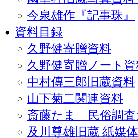
今泉雄作『記事珠』
資料目録
久野健寄贈資料
久野健寄贈ノート資
中村傳三郎旧蔵資料
山下菊二関連資料
斎藤たま 民俗調査
及川尊雄旧蔵 紙媒