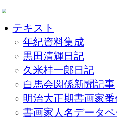
テキスト
年紀資料集成
黒田清輝日記
久米桂一郎日記
白馬会関係新聞記事
明治大正期書画家番
書画家人名データベ