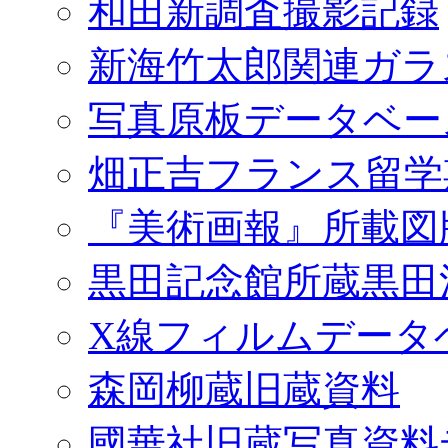
和田新調査撮影記録
新海竹太郎関連ガラ
写真原板データベー
畑正吉フランス留学
『美術画報』所載図
黒田記念館所蔵黒田
X線フィルムデータ
森岡柳蔵旧蔵資料
國華社旧蔵写真資料