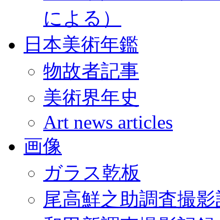
による）
日本美術年鑑
物故者記事
美術界年史
Art news articles
画像
ガラス乾板
尾高鮮之助調査撮影