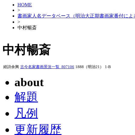
HOME
>
書画家人名データベース（明治大正期書画家番付によ
>
中村暢斎
中村暢斎
経詩余興
古今名家書画景況一覧_807106
1888（明治21）
1-B
about
解題
凡例
更新履歴