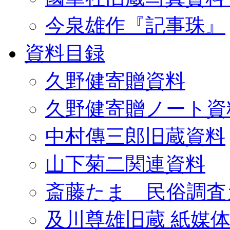
今泉雄作『記事珠』
資料目録
久野健寄贈資料
久野健寄贈ノート資
中村傳三郎旧蔵資料
山下菊二関連資料
斎藤たま 民俗調査
及川尊雄旧蔵 紙媒