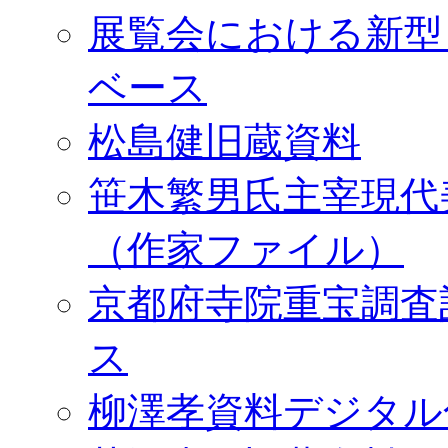
展覧会における新型
ベース
松島健旧蔵資料
笹木繁男氏主宰現代
（作家ファイル）
京都府寺院重宝調査
ス
柳澤孝資料デジタル