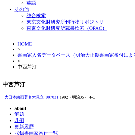
英語
その他
総合検索
東京文化財研究所刊行物リポジトリ
東京文化財研究所蔵書検索（OPAC）
HOME
>
書画家人名データベース（明治大正期書画家番付によ
>
中西芦汀
中西芦汀
大日本絵画著名大見立_807031
1902（明治35）
4-C
about
解題
凡例
更新履歴
収録書画家番付一覧