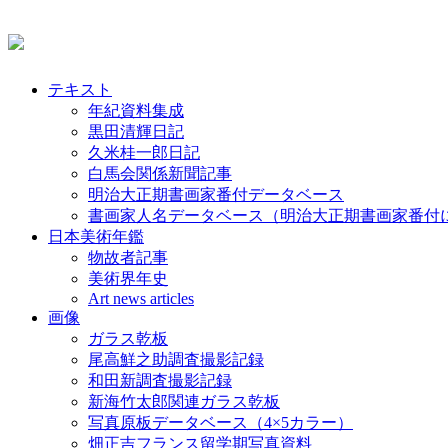
テキスト
年紀資料集成
黒田清輝日記
久米桂一郎日記
白馬会関係新聞記事
明治大正期書画家番付データベース
書画家人名データベース（明治大正期書画家番付
日本美術年鑑
物故者記事
美術界年史
Art news articles
画像
ガラス乾板
尾高鮮之助調査撮影記録
和田新調査撮影記録
新海竹太郎関連ガラス乾板
写真原板データベース（4×5カラー）
畑正吉フランス留学期写真資料