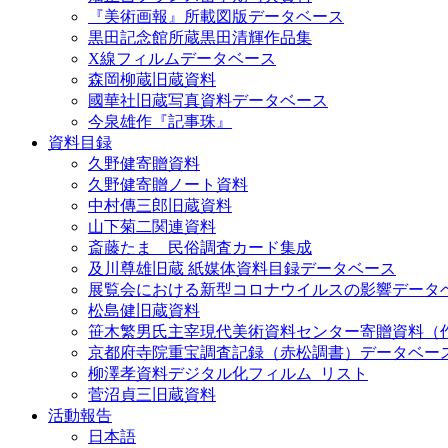
『美術画報』所載図版データベース
黒田記念館所蔵黒田清輝作品集
X線フィルムデータベース
森岡柳蔵旧蔵資料
國華社旧蔵写真資料データベース
今泉雄作『記事珠』
資料目録
久野健寄贈資料
久野健寄贈ノート資料
中村傳三郎旧蔵資料
山下菊二関連資料
斎藤たま 民俗調査カード集成
及川尊雄旧蔵 紙媒体資料目録データベース
展覧会における新型コロナウイルスの影響データ
松島健旧蔵資料
笹木繁男氏主宰現代美術資料センター寄贈資料（
京都府寺院重宝調査記録（赤松調書）データベー
柳澤孝資料デジタル化フィルム_リスト
菅沼貞三旧蔵資料
活動報告
日本語