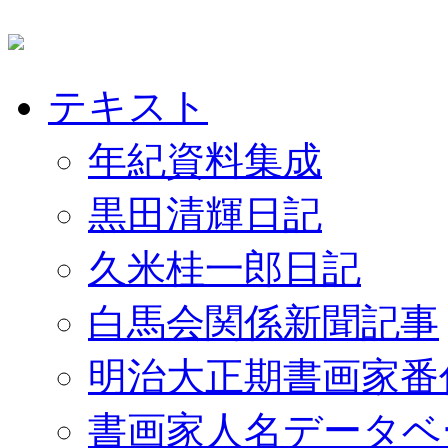
テキスト
年紀資料集成
黒田清輝日記
久米桂一郎日記
白馬会関係新聞記事
明治大正期書画家番
書画家人名データベ