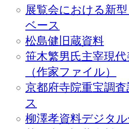
展覧会における新型
ベース
松島健旧蔵資料
笹木繁男氏主宰現代
（作家ファイル）
京都府寺院重宝調査
ス
柳澤孝資料デジタル