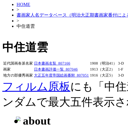
HOME
>
書画家人名データベース（明治大正期書画家番付によ
>
中住道雲
中住道雲
近代国画各派名家
日本書画名覧_807166
1908（明治41）
3-D
画家
日本書画評価一覧_807046
1913（大正2）
1-F
地方の部優秀画家
大正五年度帝国絵画番附_807051
1916（大正5）
3-D
フィルム原板
にも「中住
ンダムで最大五件表示さ
about