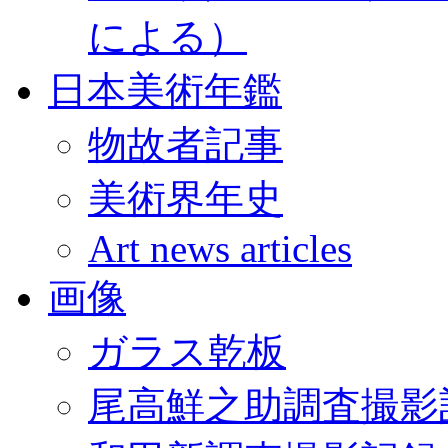
による）
日本美術年鑑
物故者記事
美術界年史
Art news articles
画像
ガラス乾板
尾高鮮之助調査撮影