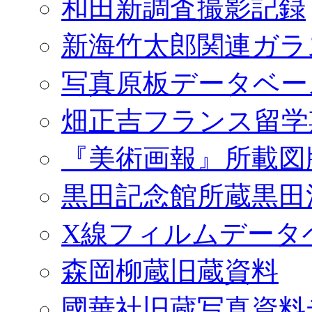
和田新調査撮影記録
新海竹太郎関連ガラ
写真原板データベー
畑正吉フランス留学
『美術画報』所載図
黒田記念館所蔵黒田
X線フィルムデータ
森岡柳蔵旧蔵資料
國華社旧蔵写真資料