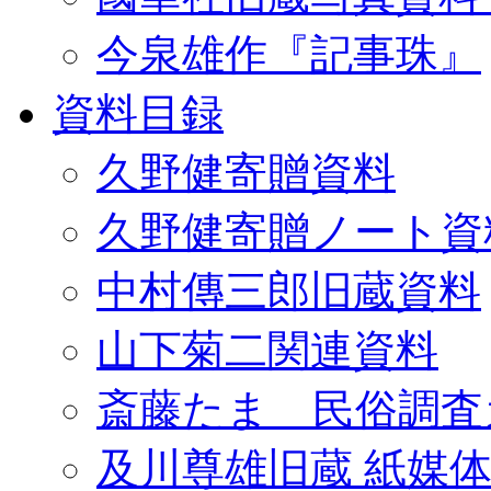
今泉雄作『記事珠』
資料目録
久野健寄贈資料
久野健寄贈ノート資
中村傳三郎旧蔵資料
山下菊二関連資料
斎藤たま 民俗調査
及川尊雄旧蔵 紙媒