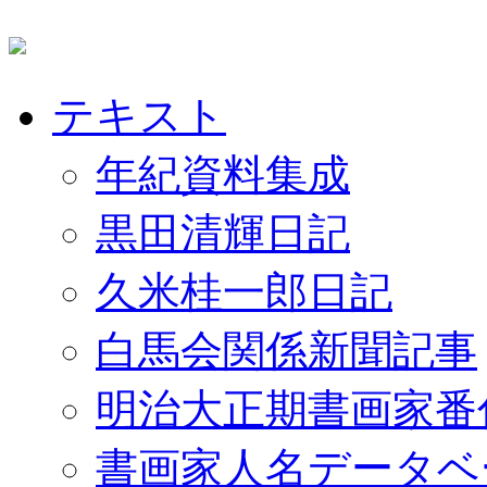
テキスト
年紀資料集成
黒田清輝日記
久米桂一郎日記
白馬会関係新聞記事
明治大正期書画家番
書画家人名データベ