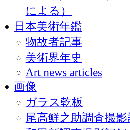
による）
日本美術年鑑
物故者記事
美術界年史
Art news articles
画像
ガラス乾板
尾高鮮之助調査撮影