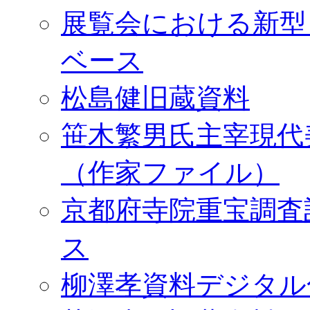
展覧会における新型
ベース
松島健旧蔵資料
笹木繁男氏主宰現代
（作家ファイル）
京都府寺院重宝調査
ス
柳澤孝資料デジタル