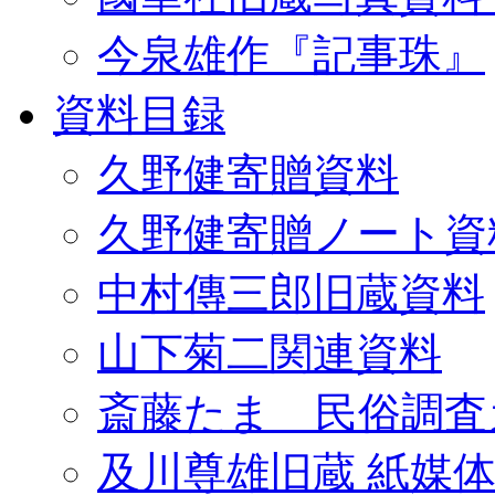
今泉雄作『記事珠』
資料目録
久野健寄贈資料
久野健寄贈ノート資
中村傳三郎旧蔵資料
山下菊二関連資料
斎藤たま 民俗調査
及川尊雄旧蔵 紙媒