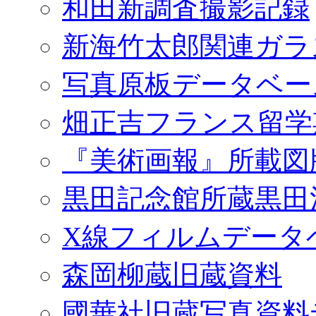
和田新調査撮影記録
新海竹太郎関連ガラ
写真原板データベー
畑正吉フランス留学
『美術画報』所載図
黒田記念館所蔵黒田
X線フィルムデータ
森岡柳蔵旧蔵資料
國華社旧蔵写真資料