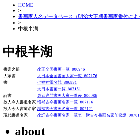
HOME
>
書画家人名データベース（明治大正期書画家番付によ
>
中根半湖
中根半湖
書家之部
改正全国書画一覧_806946
大家書
大日本全国書画大家一覧_807176
書
七福神雷名競_806991
大日本書画一覧_807151
詩書
東京専門書画大家一覧表_806986
故人今人書道名家
増補古今書画名家一覧_807116
故人今人書道名家
増補古今書画名家一覧_807121
現代書道名家
改訂古今書画名家一覧表 附古今書画名家印鑑譜_80701
about