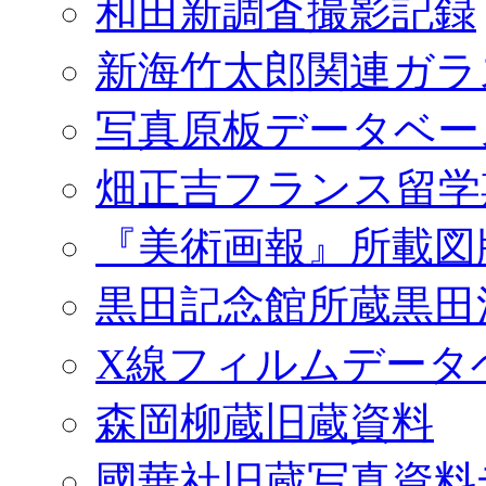
和田新調査撮影記録
新海竹太郎関連ガラ
写真原板データベー
畑正吉フランス留学
『美術画報』所載図
黒田記念館所蔵黒田
X線フィルムデータ
森岡柳蔵旧蔵資料
國華社旧蔵写真資料