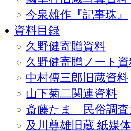
今泉雄作『記事珠』
資料目録
久野健寄贈資料
久野健寄贈ノート資
中村傳三郎旧蔵資料
山下菊二関連資料
斎藤たま 民俗調査
及川尊雄旧蔵 紙媒