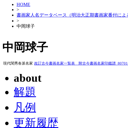
HOME
>
書画家人名データベース（明治大正期書画家番付によ
>
中岡球子
中岡球子
現代閨秀各派名家
改訂古今書画名家一覧表 附古今書画名家印鑑譜_80701
about
解題
凡例
更新履歴