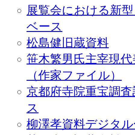
展覧会における新型
ベース
松島健旧蔵資料
笹木繁男氏主宰現代
（作家ファイル）
京都府寺院重宝調査
ス
柳澤孝資料デジタル