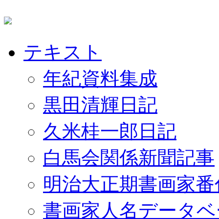
テキスト
年紀資料集成
黒田清輝日記
久米桂一郎日記
白馬会関係新聞記事
明治大正期書画家番
書画家人名データベ