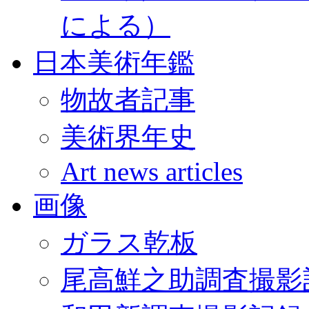
による）
日本美術年鑑
物故者記事
美術界年史
Art news articles
画像
ガラス乾板
尾高鮮之助調査撮影