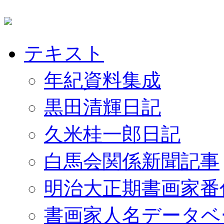
テキスト
年紀資料集成
黒田清輝日記
久米桂一郎日記
白馬会関係新聞記事
明治大正期書画家番
書画家人名データベ