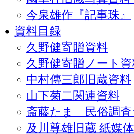
今泉雄作『記事珠』
資料目録
久野健寄贈資料
久野健寄贈ノート資
中村傳三郎旧蔵資料
山下菊二関連資料
斎藤たま 民俗調査
及川尊雄旧蔵 紙媒