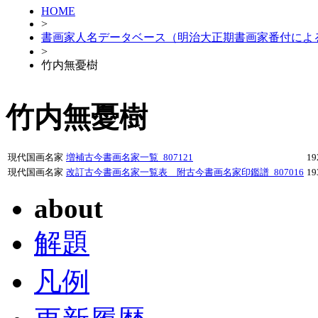
HOME
>
書画家人名データベース（明治大正期書画家番付によ
>
竹内無憂樹
竹内無憂樹
現代国画名家
増補古今書画名家一覧_807121
1
現代国画名家
改訂古今書画名家一覧表 附古今書画名家印鑑譜_807016
1
about
解題
凡例