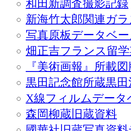
和田新調査撮影記録
新海竹太郎関連ガラ
写真原板データベー
畑正吉フランス留学
『美術画報』所載図
黒田記念館所蔵黒田
X線フィルムデータ
森岡柳蔵旧蔵資料
國華社旧蔵写真資料