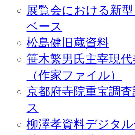
展覧会における新型
ベース
松島健旧蔵資料
笹木繁男氏主宰現代
（作家ファイル）
京都府寺院重宝調査
ス
柳澤孝資料デジタル