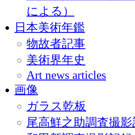
による）
日本美術年鑑
物故者記事
美術界年史
Art news articles
画像
ガラス乾板
尾高鮮之助調査撮影