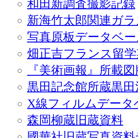
和田新調査撮影記録
新海竹太郎関連ガラ
写真原板データベー
畑正吉フランス留学
『美術画報』所載図
黒田記念館所蔵黒田
X線フィルムデータ
森岡柳蔵旧蔵資料
國華社旧蔵写真資料