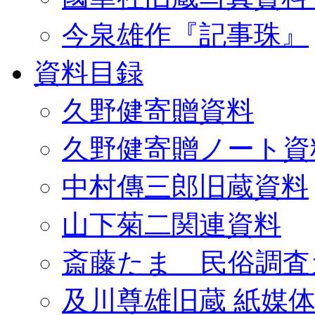
今泉雄作『記事珠』
資料目録
久野健寄贈資料
久野健寄贈ノート資
中村傳三郎旧蔵資料
山下菊二関連資料
斎藤たま 民俗調査
及川尊雄旧蔵 紙媒