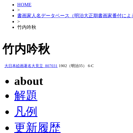
HOME
>
書画家人名データベース（明治大正期書画家番付によ
>
竹内吟秋
竹内吟秋
大日本絵画著名大見立_807031
1902（明治35）
6-C
about
解題
凡例
更新履歴