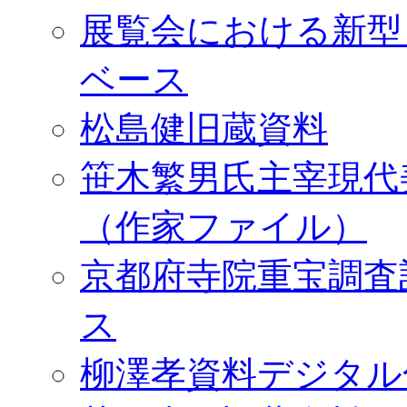
展覧会における新型
ベース
松島健旧蔵資料
笹木繁男氏主宰現代
（作家ファイル）
京都府寺院重宝調査
ス
柳澤孝資料デジタル