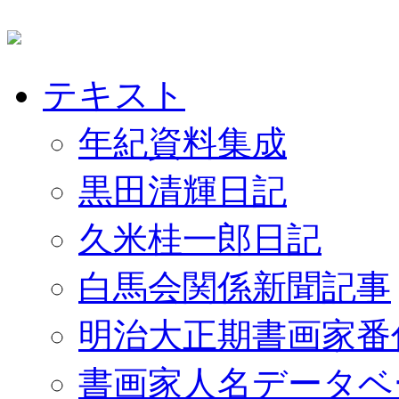
テキスト
年紀資料集成
黒田清輝日記
久米桂一郎日記
白馬会関係新聞記事
明治大正期書画家番
書画家人名データベ