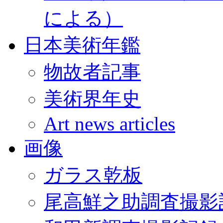
による）
日本美術年鑑
物故者記事
美術界年史
Art news articles
画像
ガラス乾板
尾高鮮之助調査撮影