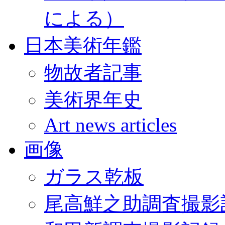
による）
日本美術年鑑
物故者記事
美術界年史
Art news articles
画像
ガラス乾板
尾高鮮之助調査撮影