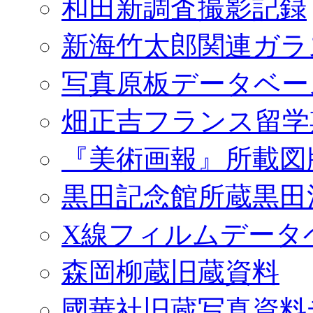
和田新調査撮影記録
新海竹太郎関連ガラ
写真原板データベー
畑正吉フランス留学
『美術画報』所載図
黒田記念館所蔵黒田
X線フィルムデータ
森岡柳蔵旧蔵資料
國華社旧蔵写真資料