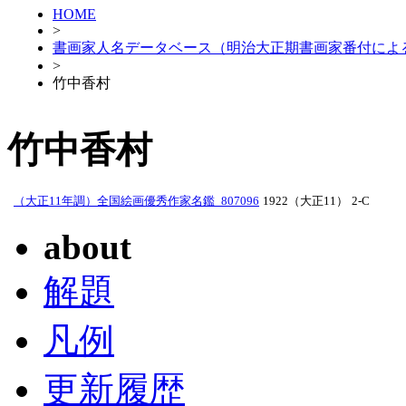
HOME
>
書画家人名データベース（明治大正期書画家番付によ
>
竹中香村
竹中香村
（大正11年調）全国絵画優秀作家名鑑_807096
1922（大正11）
2-C
about
解題
凡例
更新履歴