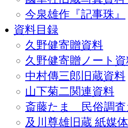
今泉雄作『記事珠』
資料目録
久野健寄贈資料
久野健寄贈ノート資
中村傳三郎旧蔵資料
山下菊二関連資料
斎藤たま 民俗調査
及川尊雄旧蔵 紙媒