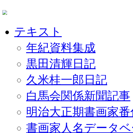
テキスト
年紀資料集成
黒田清輝日記
久米桂一郎日記
白馬会関係新聞記事
明治大正期書画家番
書画家人名データベ