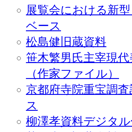
展覧会における新型
ベース
松島健旧蔵資料
笹木繁男氏主宰現代
（作家ファイル）
京都府寺院重宝調査
ス
柳澤孝資料デジタル