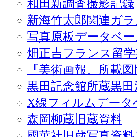
和田新調査撮影記録
新海竹太郎関連ガラ
写真原板データベー
畑正吉フランス留学
『美術画報』所載図
黒田記念館所蔵黒田
X線フィルムデータ
森岡柳蔵旧蔵資料
國華社旧蔵写真資料