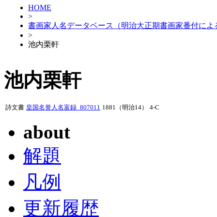
HOME
>
書画家人名データベース（明治大正期書画家番付によ
>
池内栗軒
池内栗軒
詩文書
皇国名誉人名富録_807011
1881（明治14）
4-C
about
解題
凡例
更新履歴