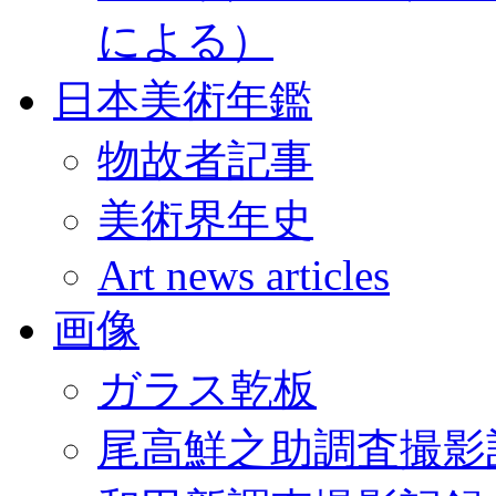
による）
日本美術年鑑
物故者記事
美術界年史
Art news articles
画像
ガラス乾板
尾高鮮之助調査撮影