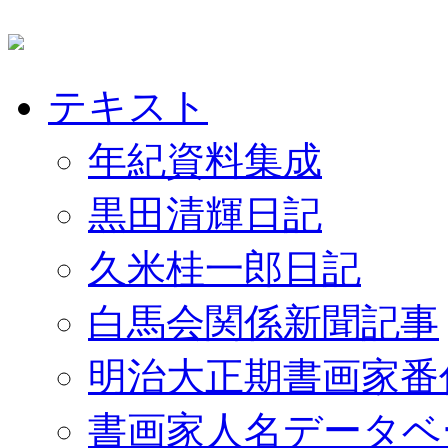
テキスト
年紀資料集成
黒田清輝日記
久米桂一郎日記
白馬会関係新聞記事
明治大正期書画家番
書画家人名データベ