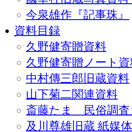
今泉雄作『記事珠』
資料目録
久野健寄贈資料
久野健寄贈ノート資
中村傳三郎旧蔵資料
山下菊二関連資料
斎藤たま 民俗調査
及川尊雄旧蔵 紙媒