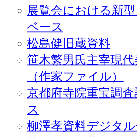
展覧会における新型
ベース
松島健旧蔵資料
笹木繁男氏主宰現代
（作家ファイル）
京都府寺院重宝調査
ス
柳澤孝資料デジタル