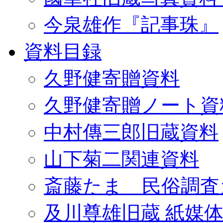
今泉雄作『記事珠』
資料目録
久野健寄贈資料
久野健寄贈ノート資
中村傳三郎旧蔵資料
山下菊二関連資料
斎藤たま 民俗調査
及川尊雄旧蔵 紙媒