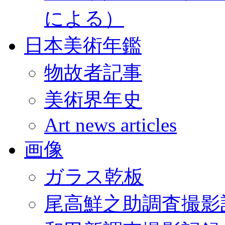
による）
日本美術年鑑
物故者記事
美術界年史
Art news articles
画像
ガラス乾板
尾高鮮之助調査撮影