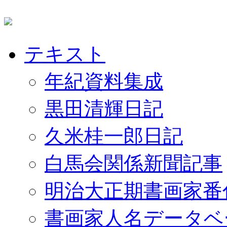
テキスト
年紀資料集成
黒田清輝日記
久米桂一郎日記
白馬会関係新聞記事
明治大正期書画家番
書画家人名データベ