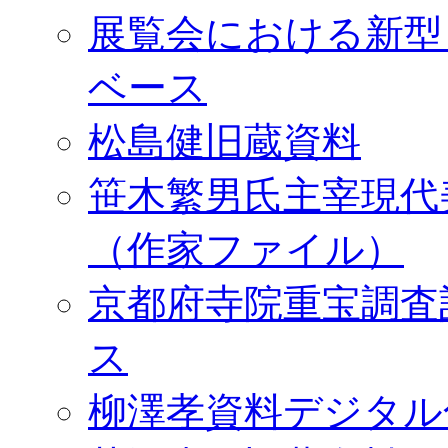
展覧会における新型
ベース
松島健旧蔵資料
笹木繁男氏主宰現代
（作家ファイル）
京都府寺院重宝調査
ス
柳澤孝資料デジタル