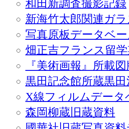
和田新調査撮影記録
新海竹太郎関連ガラ
写真原板データベー
畑正吉フランス留学
『美術画報』所載図
黒田記念館所蔵黒田
X線フィルムデータ
森岡柳蔵旧蔵資料
國華社旧蔵写真資料