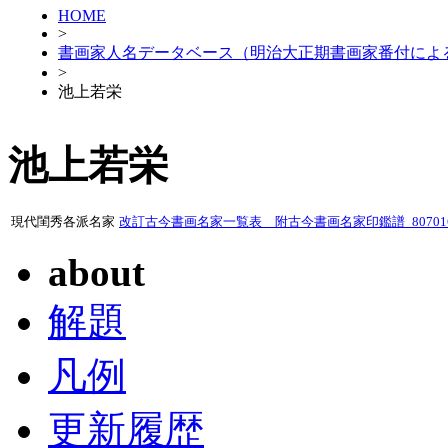
HOME
>
書画家人名データベース（明治大正期書画家番付によ
>
池上若栄
池上若栄
現代閨秀各派名家
改訂古今書画名家一覧表 附古今書画名家印鑑譜_80701
about
解題
凡例
更新履歴