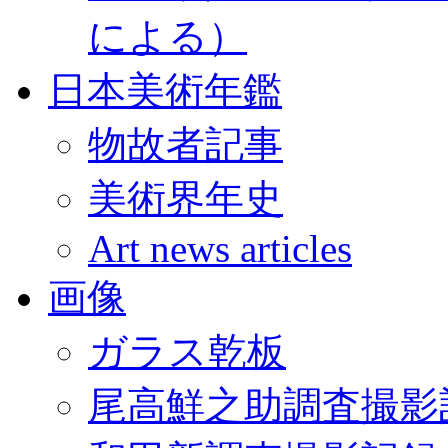
による）
日本美術年鑑
物故者記事
美術界年史
Art news articles
画像
ガラス乾板
尾高鮮之助調査撮影