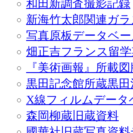
和田新調査撮影記録
新海竹太郎関連ガラ
写真原板データベー
畑正吉フランス留学
『美術画報』所載図
黒田記念館所蔵黒田
X線フィルムデータ
森岡柳蔵旧蔵資料
國華社旧蔵写真資料