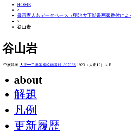
HOME
>
書画家人名データベース（明治大正期書画家番付によ
>
谷山岩
谷山岩
帝展洋画
大正十二年帝國絵画番付_807086
1923（大正12）
4-E
about
解題
凡例
更新履歴