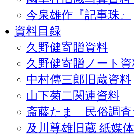
今泉雄作『記事珠』
資料目録
久野健寄贈資料
久野健寄贈ノート資
中村傳三郎旧蔵資料
山下菊二関連資料
斎藤たま 民俗調査
及川尊雄旧蔵 紙媒