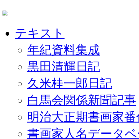
テキスト
年紀資料集成
黒田清輝日記
久米桂一郎日記
白馬会関係新聞記事
明治大正期書画家番
書画家人名データベ