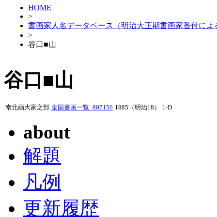
HOME
>
書画家人名データベース（明治大正期書画家番付によ
>
谷口■山
谷口■山
南北画大家之部
全国書画一覧_807156
1885（明治18）
1-D
about
解題
凡例
更新履歴