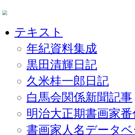
テキスト
年紀資料集成
黒田清輝日記
久米桂一郎日記
白馬会関係新聞記事
明治大正期書画家番
書画家人名データベ