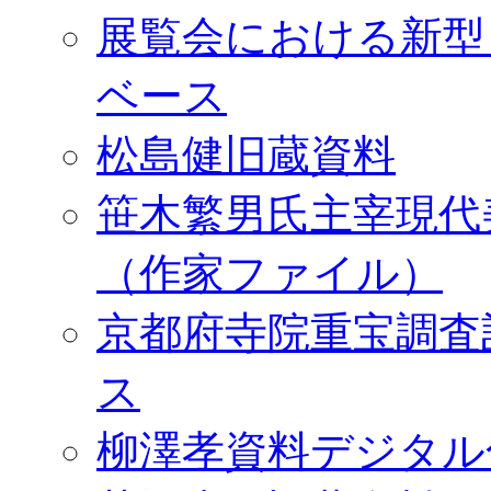
展覧会における新型
ベース
松島健旧蔵資料
笹木繁男氏主宰現代
（作家ファイル）
京都府寺院重宝調査
ス
柳澤孝資料デジタル