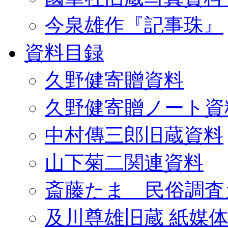
今泉雄作『記事珠』
資料目録
久野健寄贈資料
久野健寄贈ノート資
中村傳三郎旧蔵資料
山下菊二関連資料
斎藤たま 民俗調査
及川尊雄旧蔵 紙媒