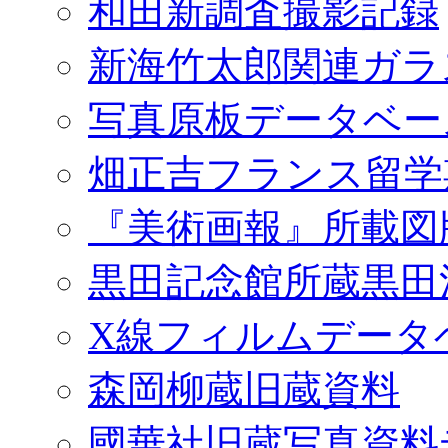
和田新調査撮影記録
新海竹太郎関連ガラ
写真原板データベー
畑正吉フランス留学
『美術画報』所載図
黒田記念館所蔵黒田
X線フィルムデータ
森岡柳蔵旧蔵資料
國華社旧蔵写真資料