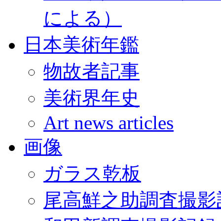
による）
日本美術年鑑
物故者記事
美術界年史
Art news articles
画像
ガラス乾板
尾高鮮之助調査撮影