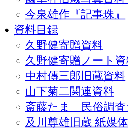
今泉雄作『記事珠』
資料目録
久野健寄贈資料
久野健寄贈ノート資
中村傳三郎旧蔵資料
山下菊二関連資料
斎藤たま 民俗調査
及川尊雄旧蔵 紙媒