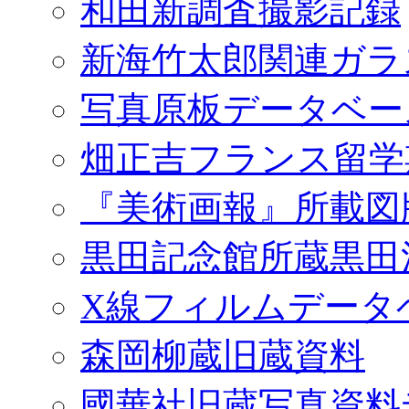
和田新調査撮影記録
新海竹太郎関連ガラ
写真原板データベー
畑正吉フランス留学
『美術画報』所載図
黒田記念館所蔵黒田
X線フィルムデータ
森岡柳蔵旧蔵資料
國華社旧蔵写真資料