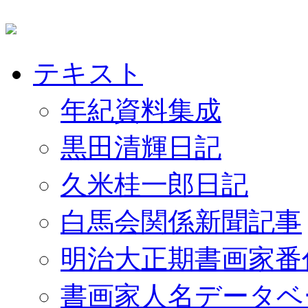
テキスト
年紀資料集成
黒田清輝日記
久米桂一郎日記
白馬会関係新聞記事
明治大正期書画家番
書画家人名データベ