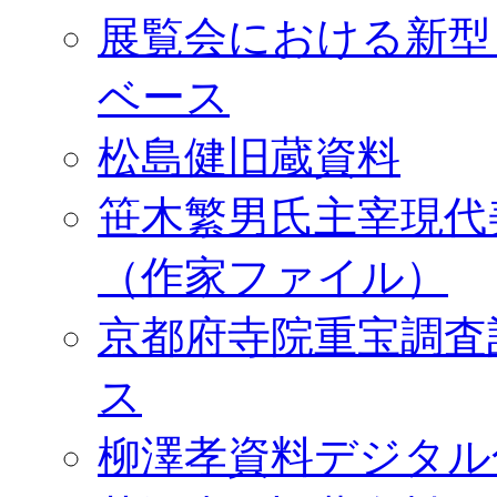
展覧会における新型
ベース
松島健旧蔵資料
笹木繁男氏主宰現代
（作家ファイル）
京都府寺院重宝調査
ス
柳澤孝資料デジタル