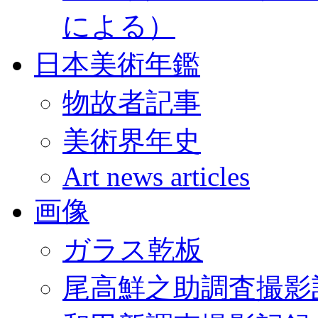
による）
日本美術年鑑
物故者記事
美術界年史
Art news articles
画像
ガラス乾板
尾高鮮之助調査撮影