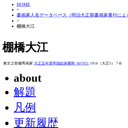
HOME
>
書画家人名データベース（明治大正期書画家番付によ
>
棚橋大江
棚橋大江
東京之部優秀画家
大正五年度帝国絵画番附_807051
1916（大正5）
7-B
about
解題
凡例
更新履歴