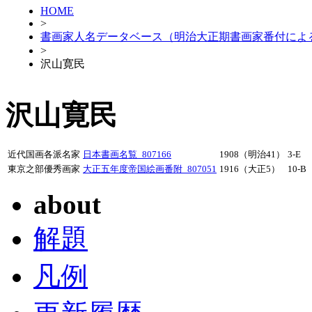
HOME
>
書画家人名データベース（明治大正期書画家番付によ
>
沢山寛民
沢山寛民
近代国画各派名家
日本書画名覧_807166
1908（明治41）
3-E
東京之部優秀画家
大正五年度帝国絵画番附_807051
1916（大正5）
10-B
about
解題
凡例