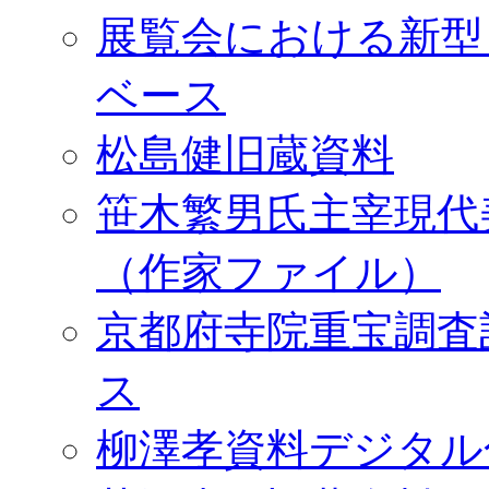
展覧会における新型
ベース
松島健旧蔵資料
笹木繁男氏主宰現代
（作家ファイル）
京都府寺院重宝調査
ス
柳澤孝資料デジタル