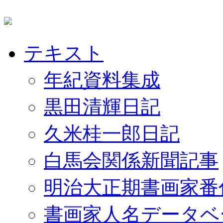
テキスト
年紀資料集成
黒田清輝日記
久米桂一郎日記
白馬会関係新聞記事
明治大正期書画家番
書画家人名データベ