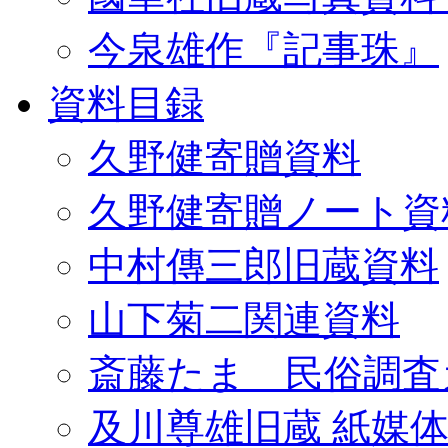
今泉雄作『記事珠』
資料目録
久野健寄贈資料
久野健寄贈ノート資
中村傳三郎旧蔵資料
山下菊二関連資料
斎藤たま 民俗調査
及川尊雄旧蔵 紙媒