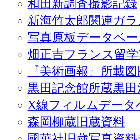
和田新調査撮影記録
新海竹太郎関連ガラ
写真原板データベー
畑正吉フランス留学
『美術画報』所載図
黒田記念館所蔵黒田
X線フィルムデータ
森岡柳蔵旧蔵資料
國華社旧蔵写真資料