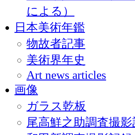
による）
日本美術年鑑
物故者記事
美術界年史
Art news articles
画像
ガラス乾板
尾高鮮之助調査撮影