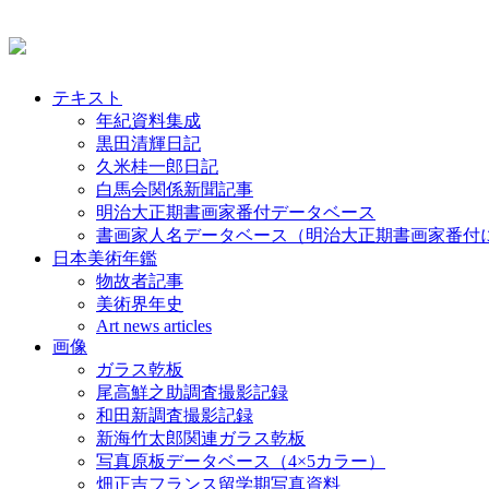
テキスト
年紀資料集成
黒田清輝日記
久米桂一郎日記
白馬会関係新聞記事
明治大正期書画家番付データベース
書画家人名データベース（明治大正期書画家番付
日本美術年鑑
物故者記事
美術界年史
Art news articles
画像
ガラス乾板
尾高鮮之助調査撮影記録
和田新調査撮影記録
新海竹太郎関連ガラス乾板
写真原板データベース（4×5カラー）
畑正吉フランス留学期写真資料