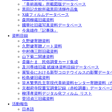
『美術画報』所載図版データベース
黒田記念館所蔵黒田清輝作品集
X線フィルムデータベース
森岡柳蔵旧蔵資料
國華社旧蔵写真資料データベース
今泉雄作『記事珠』
資料目録
久野健寄贈資料
久野健寄贈ノート資料
中村傳三郎旧蔵資料
山下菊二関連資料
斎藤たま 民俗調査カード集成
及川尊雄旧蔵 紙媒体資料目録データベース
展覧会における新型コロナウイルスの影響データ
松島健旧蔵資料
笹木繁男氏主宰現代美術資料センター寄贈資料（
京都府寺院重宝調査記録（赤松調書）データベー
柳澤孝資料デジタル化フィルム_リスト
菅沼貞三旧蔵資料
活動報告
日本語