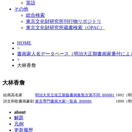
英語
その他
総合検索
東京文化財研究所刊行物リポジトリ
東京文化財研究所蔵書検索（OPAC）
HOME
>
書画家人名データベース（明治大正期書画家番付によ
>
大林香詹
大林香詹
絵画高名家
明治大見立改正新版書画集覧次第不同_806881
1892（
詩文和歌書画篆刻
東京専門書画大家一覧表_806986
1899（
about
解題
凡例
更新履歴