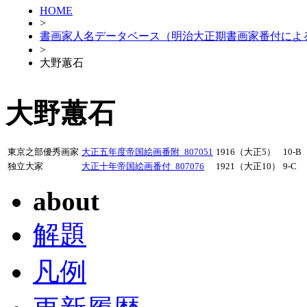
HOME
>
書画家人名データベース（明治大正期書画家番付によ
>
大野蕙石
大野蕙石
東京之部優秀画家
大正五年度帝国絵画番附_807051
1916（大正5）
10-B
独立大家
大正十年帝国絵画番付_807076
1921（大正10）
9-C
about
解題
凡例