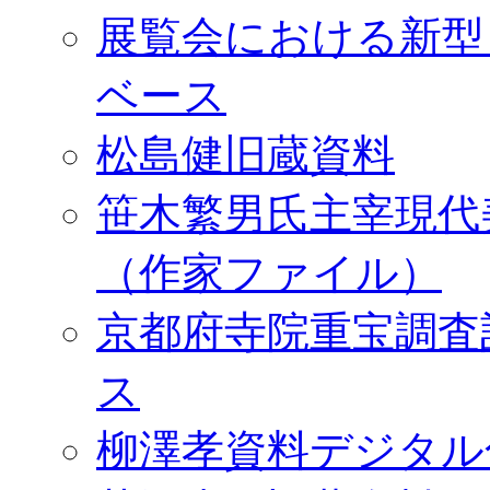
展覧会における新型
ベース
松島健旧蔵資料
笹木繁男氏主宰現代
（作家ファイル）
京都府寺院重宝調査
ス
柳澤孝資料デジタル