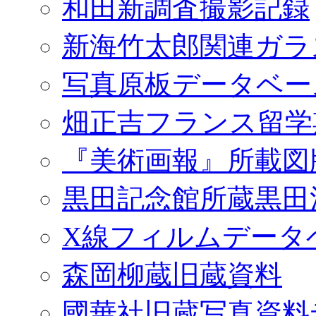
和田新調査撮影記録
新海竹太郎関連ガラ
写真原板データベー
畑正吉フランス留学
『美術画報』所載図
黒田記念館所蔵黒田
X線フィルムデータ
森岡柳蔵旧蔵資料
國華社旧蔵写真資料