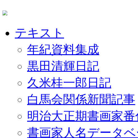
テキスト
年紀資料集成
黒田清輝日記
久米桂一郎日記
白馬会関係新聞記事
明治大正期書画家番
書画家人名データベ