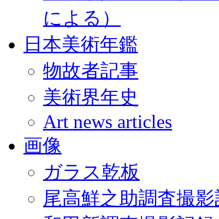
による）
日本美術年鑑
物故者記事
美術界年史
Art news articles
画像
ガラス乾板
尾高鮮之助調査撮影