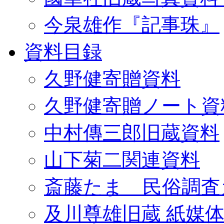
今泉雄作『記事珠』
資料目録
久野健寄贈資料
久野健寄贈ノート資
中村傳三郎旧蔵資料
山下菊二関連資料
斎藤たま 民俗調査
及川尊雄旧蔵 紙媒