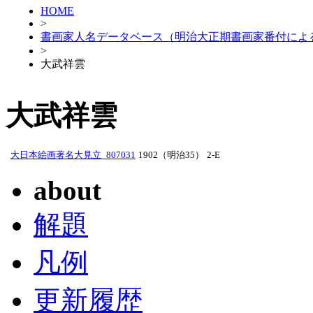
HOME
>
書画家人名データベース（明治大正期書画家番付によ
>
大武祥雲
大武祥雲
大日本絵画著名大見立_807031
1902（明治35）
2-E
about
解題
凡例
更新履歴