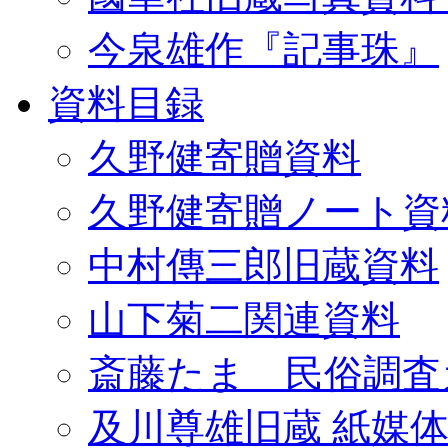
今泉雄作『記事珠』
資料目録
久野健寄贈資料
久野健寄贈ノート資
中村傳三郎旧蔵資料
山下菊二関連資料
斎藤たま 民俗調査
及川尊雄旧蔵 紙媒