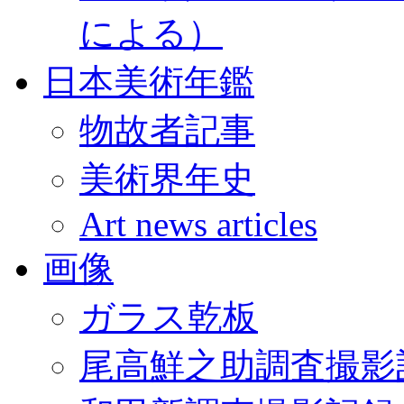
による）
日本美術年鑑
物故者記事
美術界年史
Art news articles
画像
ガラス乾板
尾高鮮之助調査撮影