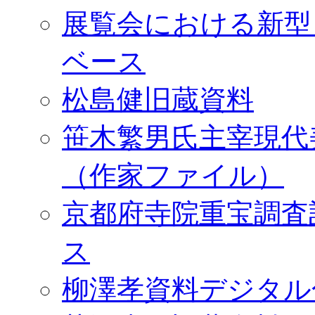
展覧会における新型
ベース
松島健旧蔵資料
笹木繁男氏主宰現代
（作家ファイル）
京都府寺院重宝調査
ス
柳澤孝資料デジタル