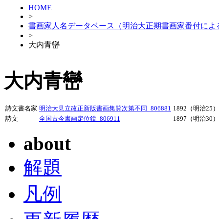
HOME
>
書画家人名データベース（明治大正期書画家番付によ
>
大内青巒
大内青巒
詩文書名家
明治大見立改正新版書画集覧次第不同_806881
1892（明治25）
詩文
全国古今書画定位鏡_806911
1897（明治30）
about
解題
凡例