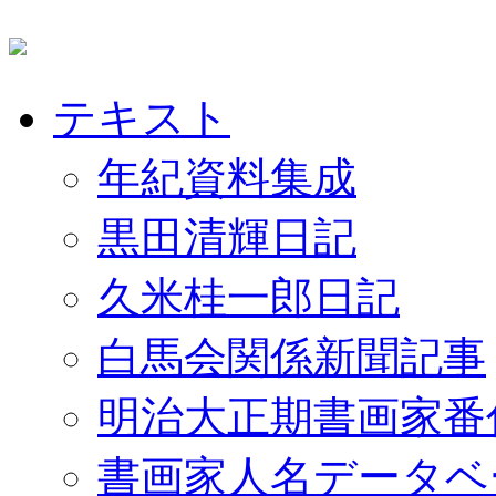
テキスト
年紀資料集成
黒田清輝日記
久米桂一郎日記
白馬会関係新聞記事
明治大正期書画家番
書画家人名データベ