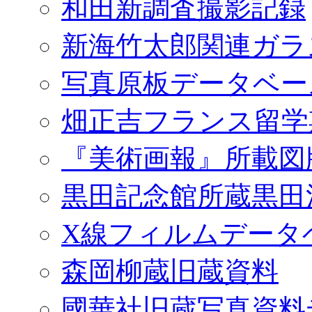
和田新調査撮影記録
新海竹太郎関連ガラ
写真原板データベー
畑正吉フランス留学
『美術画報』所載図
黒田記念館所蔵黒田
X線フィルムデータ
森岡柳蔵旧蔵資料
國華社旧蔵写真資料