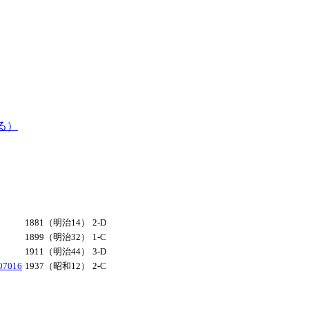
る）
1881（明治14）
2-D
1899（明治32）
1-C
1911（明治44）
3-D
016
1937（昭和12）
2-C