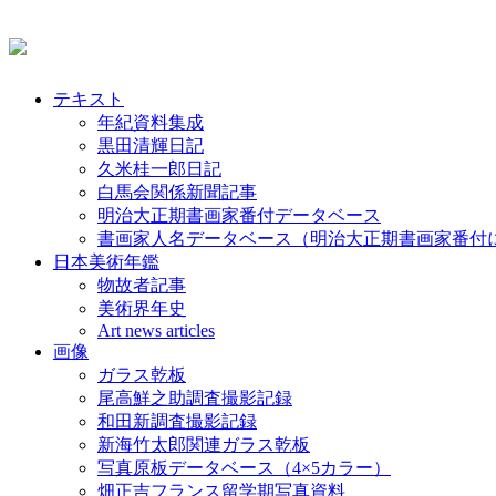
テキスト
年紀資料集成
黒田清輝日記
久米桂一郎日記
白馬会関係新聞記事
明治大正期書画家番付データベース
書画家人名データベース（明治大正期書画家番付
日本美術年鑑
物故者記事
美術界年史
Art news articles
画像
ガラス乾板
尾高鮮之助調査撮影記録
和田新調査撮影記録
新海竹太郎関連ガラス乾板
写真原板データベース（4×5カラー）
畑正吉フランス留学期写真資料