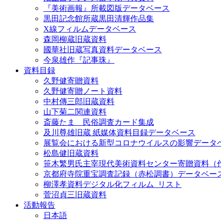
『美術画報』所載図版データベース
黒田記念館所蔵黒田清輝作品集
X線フィルムデータベース
森岡柳蔵旧蔵資料
國華社旧蔵写真資料データベース
今泉雄作『記事珠』
資料目録
久野健寄贈資料
久野健寄贈ノート資料
中村傳三郎旧蔵資料
山下菊二関連資料
斎藤たま 民俗調査カード集成
及川尊雄旧蔵 紙媒体資料目録データベース
展覧会における新型コロナウイルスの影響データ
松島健旧蔵資料
笹木繁男氏主宰現代美術資料センター寄贈資料（
京都府寺院重宝調査記録（赤松調書）データベー
柳澤孝資料デジタル化フィルム_リスト
菅沼貞三旧蔵資料
活動報告
日本語