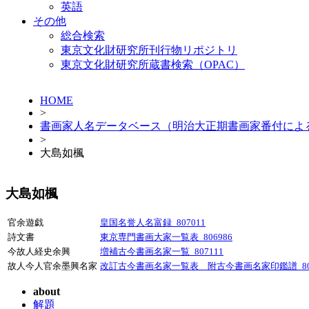
英語
その他
総合検索
東京文化財研究所刊行物リポジトリ
東京文化財研究所蔵書検索（OPAC）
HOME
>
書画家人名データベース（明治大正期書画家番付によ
>
大島如楓
大島如楓
官余遊戯
皇国名誉人名富録_807011
詩文書
東京専門書画大家一覧表_806986
今故人経史余興
増補古今書画名家一覧_807111
故人今人官余墨興名家
改訂古今書画名家一覧表 附古今書画名家印鑑譜_807
about
解題