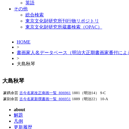
英語
その他
総合検索
東京文化財研究所刊行物リポジトリ
東京文化財研究所蔵書検索（OPAC）
HOME
>
書画家人名データベース（明治大正期書画家番付によ
>
大島秋琴
大島秋琴
篆鐫余芸
古今名家改正南画一覧_806961
1881（明治14）
9-C
篆刻余芸
古今名家新撰書画一覧_806951
1889（明治22）
10-A
about
解題
凡例
更新履歴