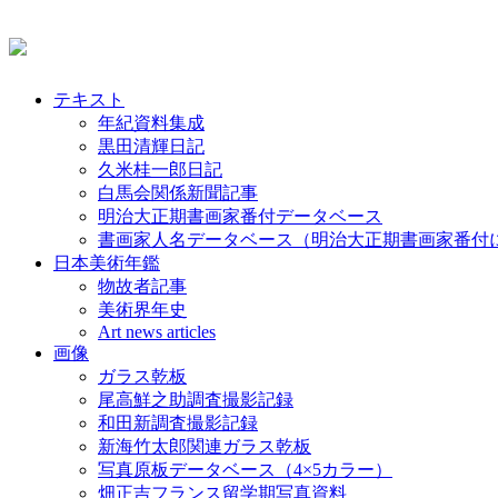
テキスト
年紀資料集成
黒田清輝日記
久米桂一郎日記
白馬会関係新聞記事
明治大正期書画家番付データベース
書画家人名データベース（明治大正期書画家番付
日本美術年鑑
物故者記事
美術界年史
Art news articles
画像
ガラス乾板
尾高鮮之助調査撮影記録
和田新調査撮影記録
新海竹太郎関連ガラス乾板
写真原板データベース（4×5カラー）
畑正吉フランス留学期写真資料