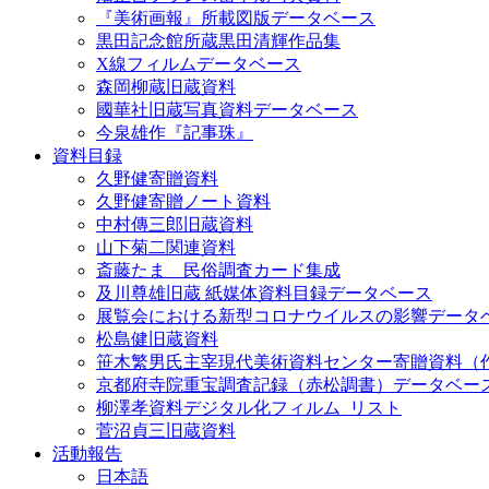
『美術画報』所載図版データベース
黒田記念館所蔵黒田清輝作品集
X線フィルムデータベース
森岡柳蔵旧蔵資料
國華社旧蔵写真資料データベース
今泉雄作『記事珠』
資料目録
久野健寄贈資料
久野健寄贈ノート資料
中村傳三郎旧蔵資料
山下菊二関連資料
斎藤たま 民俗調査カード集成
及川尊雄旧蔵 紙媒体資料目録データベース
展覧会における新型コロナウイルスの影響データ
松島健旧蔵資料
笹木繁男氏主宰現代美術資料センター寄贈資料（
京都府寺院重宝調査記録（赤松調書）データベー
柳澤孝資料デジタル化フィルム_リスト
菅沼貞三旧蔵資料
活動報告
日本語