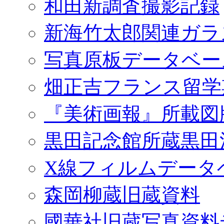
和田新調査撮影記録
新海竹太郎関連ガラ
写真原板データベー
畑正吉フランス留学
『美術画報』所載図
黒田記念館所蔵黒田
X線フィルムデータ
森岡柳蔵旧蔵資料
國華社旧蔵写真資料