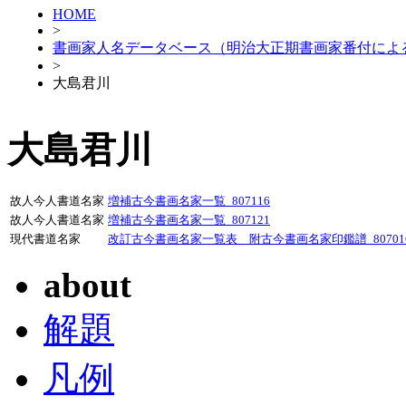
HOME
>
書画家人名データベース（明治大正期書画家番付によ
>
大島君川
大島君川
故人今人書道名家
増補古今書画名家一覧_807116
故人今人書道名家
増補古今書画名家一覧_807121
現代書道名家
改訂古今書画名家一覧表 附古今書画名家印鑑譜_80701
about
解題
凡例