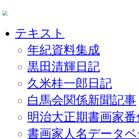
テキスト
年紀資料集成
黒田清輝日記
久米桂一郎日記
白馬会関係新聞記事
明治大正期書画家番
書画家人名データベ