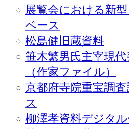
展覧会における新型
ベース
松島健旧蔵資料
笹木繁男氏主宰現代
（作家ファイル）
京都府寺院重宝調査
ス
柳澤孝資料デジタル