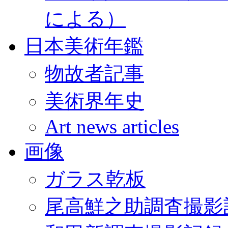
による）
日本美術年鑑
物故者記事
美術界年史
Art news articles
画像
ガラス乾板
尾高鮮之助調査撮影