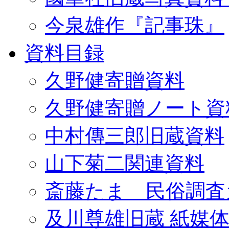
今泉雄作『記事珠』
資料目録
久野健寄贈資料
久野健寄贈ノート資
中村傳三郎旧蔵資料
山下菊二関連資料
斎藤たま 民俗調査
及川尊雄旧蔵 紙媒