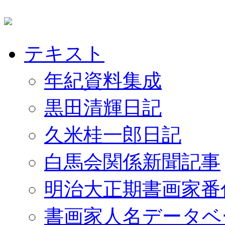
テキスト
年紀資料集成
黒田清輝日記
久米桂一郎日記
白馬会関係新聞記事
明治大正期書画家番
書画家人名データベ