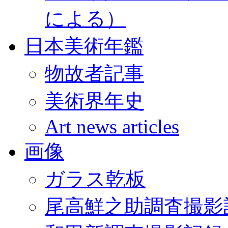
による）
日本美術年鑑
物故者記事
美術界年史
Art news articles
画像
ガラス乾板
尾高鮮之助調査撮影