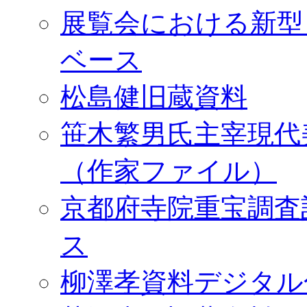
展覧会における新型
ベース
松島健旧蔵資料
笹木繁男氏主宰現代
（作家ファイル）
京都府寺院重宝調査
ス
柳澤孝資料デジタル