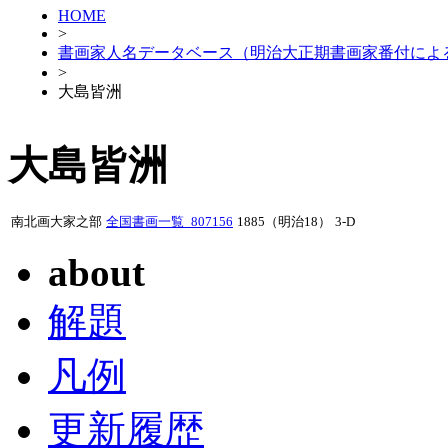
HOME
>
書画家人名データベース（明治大正期書画家番付によ
>
大島皆洲
大島皆洲
南北画大家之部
全国書画一覧_807156
1885（明治18）
3-D
about
解題
凡例
更新履歴