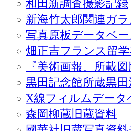
和田新調査撮影記録
新海竹太郎関連ガラ
写真原板データベー
畑正吉フランス留学
『美術画報』所載図
黒田記念館所蔵黒田
X線フィルムデータ
森岡柳蔵旧蔵資料
國華社旧蔵写真資料