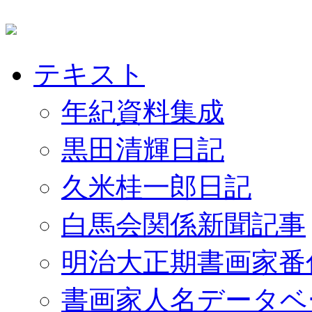
テキスト
年紀資料集成
黒田清輝日記
久米桂一郎日記
白馬会関係新聞記事
明治大正期書画家番
書画家人名データベ