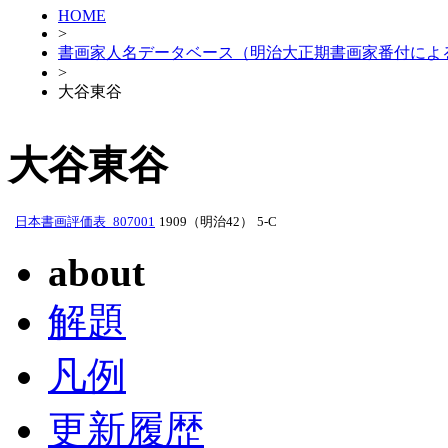
HOME
>
書画家人名データベース（明治大正期書画家番付によ
>
大谷東谷
大谷東谷
日本書画評価表_807001
1909（明治42）
5-C
about
解題
凡例
更新履歴