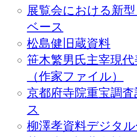
展覧会における新型
ベース
松島健旧蔵資料
笹木繁男氏主宰現代
（作家ファイル）
京都府寺院重宝調査
ス
柳澤孝資料デジタル