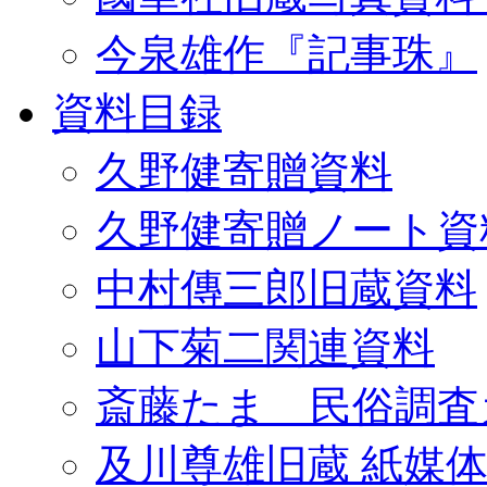
今泉雄作『記事珠』
資料目録
久野健寄贈資料
久野健寄贈ノート資
中村傳三郎旧蔵資料
山下菊二関連資料
斎藤たま 民俗調査
及川尊雄旧蔵 紙媒