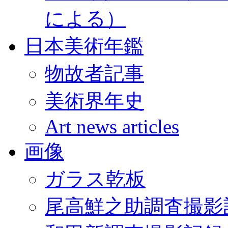
による）
日本美術年鑑
物故者記事
美術界年史
Art news articles
画像
ガラス乾板
尾高鮮之助調査撮影