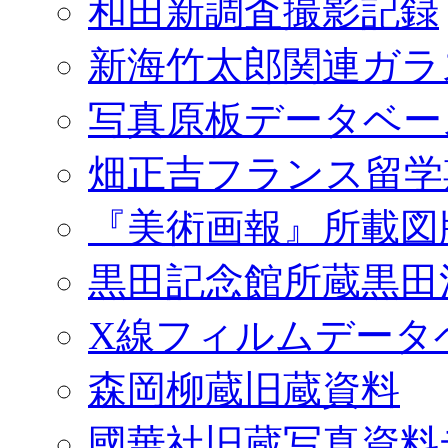
和田新調査撮影記録
新海竹太郎関連ガラ
写真原板データベー
畑正吉フランス留学
『美術画報』所載図
黒田記念館所蔵黒田
X線フィルムデータ
森岡柳蔵旧蔵資料
國華社旧蔵写真資料