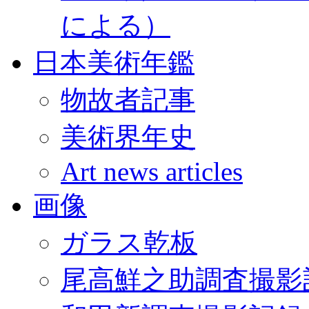
による）
日本美術年鑑
物故者記事
美術界年史
Art news articles
画像
ガラス乾板
尾高鮮之助調査撮影