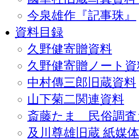
今泉雄作『記事珠』
資料目録
久野健寄贈資料
久野健寄贈ノート資
中村傳三郎旧蔵資料
山下菊二関連資料
斎藤たま 民俗調査
及川尊雄旧蔵 紙媒