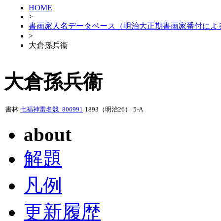
HOME
>
書画家人名データベース（明治大正期書画家番付によ
>
大倉孫兵衞
大倉孫兵衞
書林
七福神雷名競_806991
1893（明治26）
5-A
about
解題
凡例
更新履歴