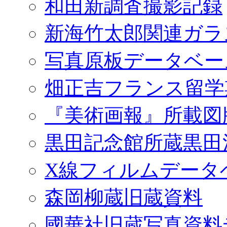
和田新調査撮影記録
新海竹太郎関連ガラ
写真原板データベー
畑正吉フランス留学
『美術画報』所載図
黒田記念館所蔵黒田
X線フィルムデータ
森岡柳蔵旧蔵資料
國華社旧蔵写真資料