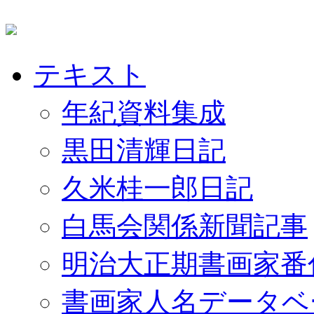
テキスト
年紀資料集成
黒田清輝日記
久米桂一郎日記
白馬会関係新聞記事
明治大正期書画家番
書画家人名データベ