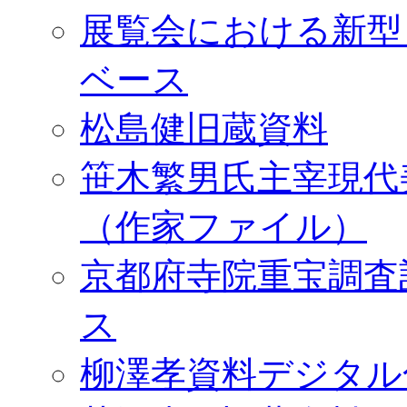
展覧会における新型
ベース
松島健旧蔵資料
笹木繁男氏主宰現代
（作家ファイル）
京都府寺院重宝調査
ス
柳澤孝資料デジタル